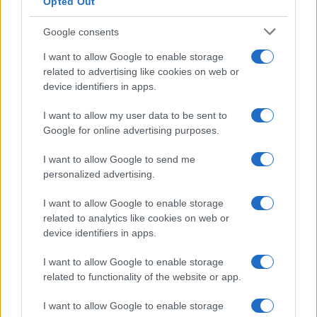
Opted Out
Google consents
I want to allow Google to enable storage
related to advertising like cookies on web or
Le ricette di GnamGnam by Elena Amatucci
device identifiers in apps.
Le immagini e i testi pubblicati in questo sito sono di
I want to allow my user data to be sent to
proprietà dell'autrice Elena Amatucci e sono protetti dalla
Google for online advertising purposes.
legge sul diritto d'autore n. 633/1941 e successive modifiche.
I want to allow Google to send me
Ricette popolari
personalized advertising.
Pasta frolla
I want to allow Google to enable storage
Pasta sfoglia
related to analytics like cookies on web or
Crema pasticcera
device identifiers in apps.
Besciamella
I want to allow Google to enable storage
Pasta per pizze
related to functionality of the website or app.
Pan di Spagna
I want to allow Google to enable storage