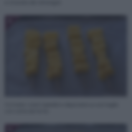
e ricavate dei rettangoli.
8
Formate i vostri spiedini e disponete su una teglia
con carta da forno.
9