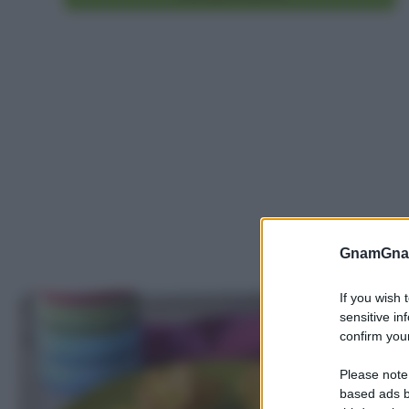
GnamGnam
If you wish 
sensitive in
confirm your
Please note
based ads b