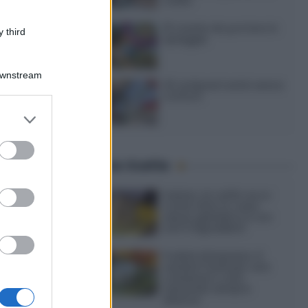
caldo
15 ricette da portare in
 third
spiaggia
Downstream
20 antipasti estivi senza
cottura
er and store
to grant or
4
ed purposes
Ultime ricette
one
e?
Gelato al caffè: ecco
 stupire
come farlo in casa
senza gelatiera e con
soli 3 ingredienti
Frullati di banana: 4
varianti facili per una
colazione o una
merenda sempre
diversa