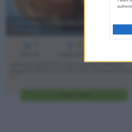
authenti
Ciambella salata veloce con salumi e
formaggi
3
55
12
min
Difficoltà
Preparazione
Persone
Ciambella salata facile e veloce: bastano 5 minuti per
preparare l’impasto e poi via in forno, ottima per portare 
[...]
Vai alla ricetta