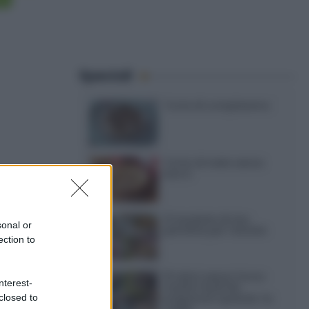
Speciali
Torte di compleanno
Torta di mele senza
burro
12 insalate di riso
sonal or
perfette per l’estate
ection to
15 dolci senza forno:
nterest-
ricette facili da
closed to
preparare quando fa