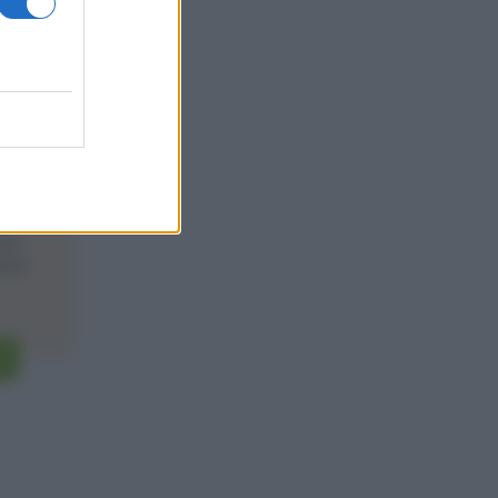
16
one
che
ente