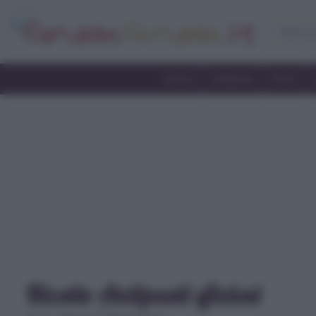
Home
Antipasti
Primi
Ricette Antipasti sfiziosi