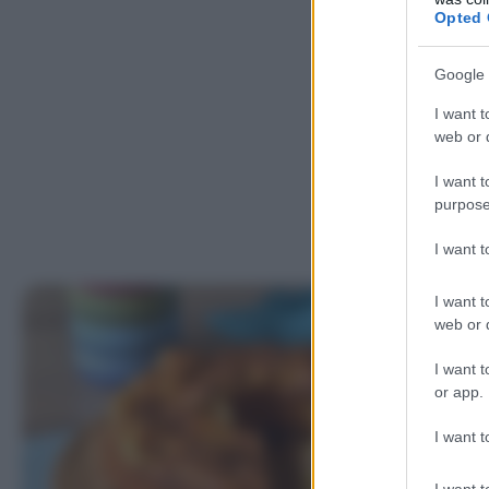
Opted 
Google 
I want t
web or d
I want t
purpose
I want 
I want t
web or d
I want t
or app.
I want t
I want t