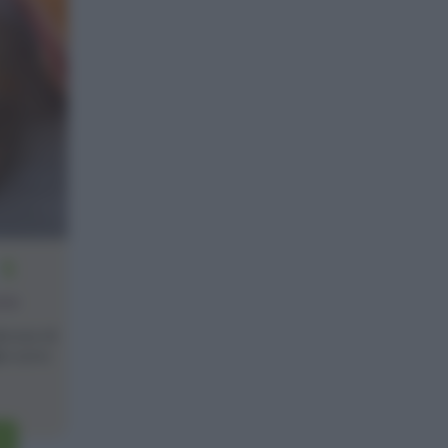
5
one
lcosa di
ia sono