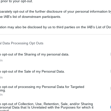
 prior to your opt-out.
rately opt-out of the further disclosure of your personal information by
he IAB’s list of downstream participants.
tion may also be disclosed by us to third parties on the IAB’s List of 
 that may further disclose it to other third parties.
Millefoglie salata
 that this website/app uses one or more Google services and may gath
l Data Processing Opt Outs
including but not limited to your visit or usage behaviour. You may click 
3
40
 to Google and its third-party tags to use your data for below specifi
o opt-out of the Sharing of my personal data.
min
ogle consent section.
Difficoltà
Preparazione
Pers
In
za
Chi ha detto che la millefoglie deve essere solo dolc
o opt-out of the Sale of my Personal Data.
a
Questa versione salata è l’idea perfetta quando vuoi
In
gli [...]
to opt-out of processing my Personal Data for Targeted
ing.
Vai alla ricetta
In
o opt-out of Collection, Use, Retention, Sale, and/or Sharing
ersonal Data that Is Unrelated with the Purposes for which it
lected.