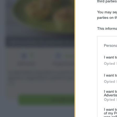
third parties
You may sepa
parties on t
This informa
Participants
Sbriciolate di patate ai carciofi
Please note
Persona
information 
3
8
deny consent
1h 10 min
I want t
in below Go
Difficoltà
Preparazione
Persone
Opted 
Le sbriciolate di patate e carciofi sono un antipasto sen
I want t
glutine e vegetariano, perfetto per il pranzo di Pasqua m
Opted 
[...]
I want 
Advertis
Vai alla ricetta
Opted 
I want t
of my P
was col