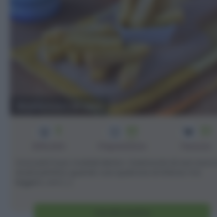
Bastoncini di ceci
3
40
22
min
Difficoltà
Preparazione
Persone
Croccanti fuori, morbidi dentro: i bastoncini di ceci sono 
snack perfetto quando vuoi qualcosa di sfizioso ma
leggero, con [...]
Vai alla ricetta