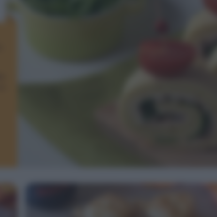
i
la
in