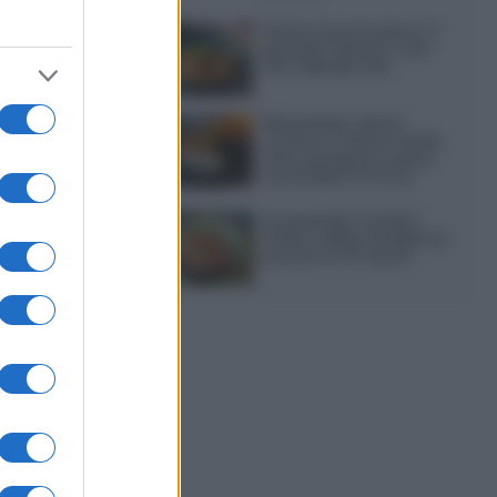
Pasta al pomodoro: il
grande classico che
non delude mai
Sbriciolata senza
cottura: il dolce facile
che si prepara senza
accendere il forno
Acquasale: il piatto
fresco della tradizione
pronto in 10 minuti