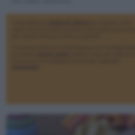
Home
>
Antipasti
>
Antipasti sfiziosi
Tante idee per
antipasti sfiziosi
per stupire i vostri
ospiti. In poco tempo potrete avere piatti particolar
per lasciare di stucco amici e parenti.
Troverai tante foto
ricette sfiziose
con immagini del
procedura
passo passo
, facili e veloci per divertirti 
cucina con vari antipasti particolari, originali e
buonissimi
.