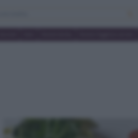
Secondi
Dolci
Ricette bimby
Ricette friggitrice ad aria