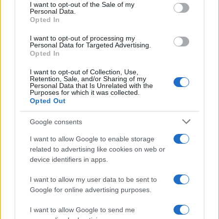
services and may gather and store information including but
I want to opt-out of the Sale of my
Personal Data.
not limited to your visit or usage behaviour. You may click to
Opted In
grant or deny consent to Google and its third-party tags to
use your data for below specified purposes in below Google
I want to opt-out of processing my
consent section.
Personal Data for Targeted Advertising.
Opted In
I want to opt-out of Collection, Use,
Retention, Sale, and/or Sharing of my
Personal Data that Is Unrelated with the
Purposes for which it was collected.
Opted Out
Google consents
I want to allow Google to enable storage
related to advertising like cookies on web or
Le ricette di GnamGnam by Elena Amatucci
device identifiers in apps.
Le immagini e i testi pubblicati in questo sito sono di
I want to allow my user data to be sent to
proprietà dell'autrice Elena Amatucci e sono protetti dalla
Google for online advertising purposes.
legge sul diritto d'autore n. 633/1941 e successive modifiche.
I want to allow Google to send me
Ricette popolari