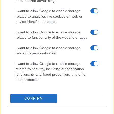
personalized advertising.
Pasta frolla
I want to allow Google to enable storage
Pasta sfoglia
related to analytics like cookies on web or
Crema pasticcera
device identifiers in apps.
Besciamella
I want to allow Google to enable storage
Pasta per pizze
related to functionality of the website or app.
Pan di Spagna
I want to allow Google to enable storage
Cheesecake
related to personalization.
I want to allow Google to enable storage
Newsletter
Mi presento
related to security, including authentication
functionality and fraud prevention, and other
Contattami
Privacy Policy
user protection.
CONFIRM
© 2022 gnamgnam.it