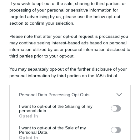
X
Whatsapp
If you wish to opt-out of the sale, sharing to third parties, or
processing of your personal or sensitive information for
targeted advertising by us, please use the below opt-out
Ricette simili
section to confirm your selection.
Please note that after your opt-out request is processed you
may continue seeing interest-based ads based on personal
information utilized by us or personal information disclosed to
‹
›
third parties prior to your opt-out.
You may separately opt-out of the further disclosure of your
personal information by third parties on the IAB’s list of
downstream participants.
Ravioli ricotta e spinaci
Personal Data Processing Opt Outs
This information may also be disclosed by us to third parties
on the IAB’s List of Downstream Participants that may further
I want to opt-out of the Sharing of my
disclose it to other third parties.
personal data.
Opted In
Please note that this website/app uses one or more Google
services and may gather and store information including but
I want to opt-out of the Sale of my
Personal Data.
not limited to your visit or usage behaviour. You may click to
Opted In
grant or deny consent to Google and its third-party tags to