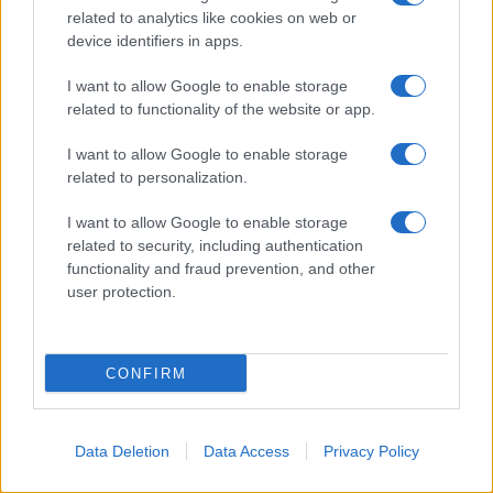
Primi piatti vegetariani
366
related to analytics like cookies on web or
device identifiers in apps.
Primi di Pasqua
29
I want to allow Google to enable storage
related to functionality of the website or app.
Speciali
I want to allow Google to enable storage
Torte di compleanno
related to personalization.
I want to allow Google to enable storage
related to security, including authentication
Torta di mele senza burro
functionality and fraud prevention, and other
user protection.
12 insalate di riso perfette per l’estate
CONFIRM
15 dolci senza forno: ricette facili da
preparare quando fa caldo
Data Deletion
Data Access
Privacy Policy