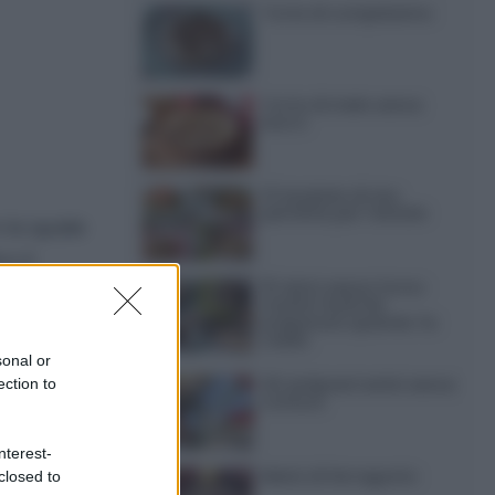
Torte di compleanno
Torta di mele senza
burro
12 insalate di riso
perfette per l’estate
 la quale
o il
15 dolci senza forno:
to a 200°
ricette facili da
preparare quando fa
caldo
sonal or
20 antipasti estivi senza
ection to
cottura
nterest-
Menù di ferragosto
closed to
per