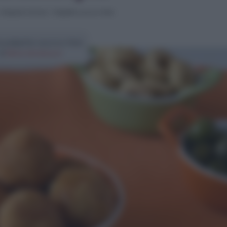
>
Antipasti sfiziosi
>
Polpette zucca e feta
a polpette zucca e feta
di
Elena Amatucci