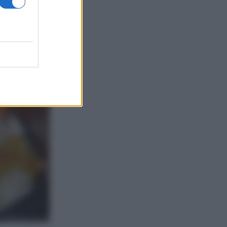
a 15 minuti,
a e tenete da