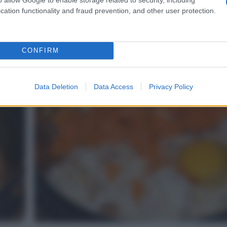
cation functionality and fraud prevention, and other user protection.
o con
Coprite con un coperchio e fate cuocere per circ
o fino a che non risulterà ammorbidita. Scolatel
parte.
CONFIRM
4
Data Deletion
Data Access
Privacy Policy