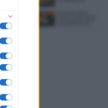
non delude mai
Sbriciolata senza
cottura: il dolce facile
che si prepara senza
accendere il forno