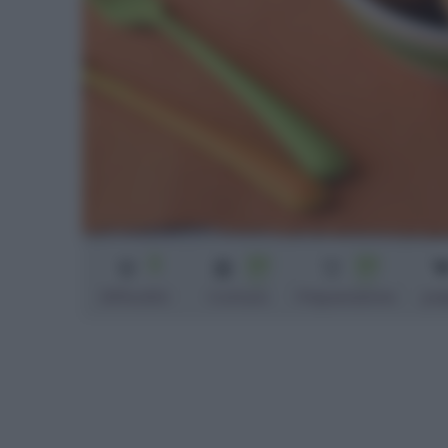
3
20
20
min
min
Difficoltà
Cottura
Preparazione
pol