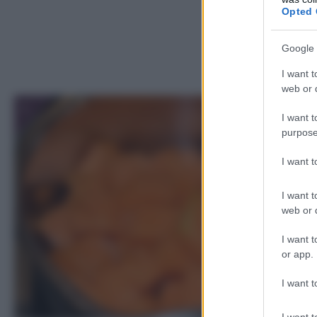
Opted 
Google 
I want t
web or d
1
I want t
purpose
I want 
I want t
web or d
I want t
or app.
I want t
I want t