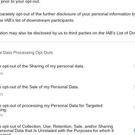
 prior to your opt-out.
l'esterno)
rately opt-out of the further disclosure of your personal information by
he IAB’s list of downstream participants.
20 g
di
parmigiano
grattugiato
tion may also be disclosed by us to third parties on the IAB’s List of 
sale
 that may further disclose it to other third parties.
 that this website/app uses one or more Google services and may gath
olio di semi
per friggere
l Data Processing Opt Outs
including but not limited to your visit or usage behaviour. You may click 
 to Google and its third-party tags to use your data for below specifi
o opt-out of the Sharing of my personal data.
ogle consent section.
In
e polpette zucca e feta
o opt-out of the Sale of my Personal Data.
In
to opt-out of processing my Personal Data for Targeted
ing.
In
o opt-out of Collection, Use, Retention, Sale, and/or Sharing
ersonal Data that Is Unrelated with the Purposes for which it
lected.