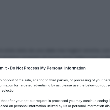
è stata data da una delle mie migliori amiche, con
l primo acquisto di zucca, le ho fatte e non vi dic
rle, potete cuocerle in forno preriscaldato ventila
.it -
Do Not Process My Personal Information
to opt-out of the sale, sharing to third parties, or processing of your per
formation for targeted advertising by us, please use the below opt-out s
 selection.
 that after your opt-out request is processed you may continue seeing i
ased on personal information utilized by us or personal information dis
1 cucchiaio
di
pangrattato
circa (più extra 