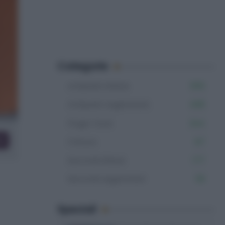
Categorie
Antipasti sfiziosi
555
Antipasti vegetariani
408
Finger food
344
co
Fritture
87
Secondi sfiziosi
177
Secondi vegetariani
119
Speciali