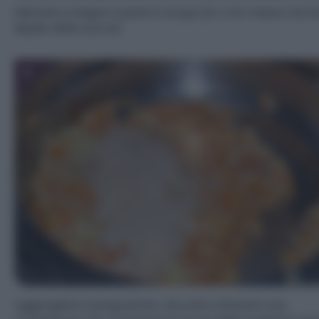
Mettete a bagno il pane in acqua (io ci ho messo anche
liquido della zucca).
5
Aggiungete il pangrattato, dovrete ottenere una