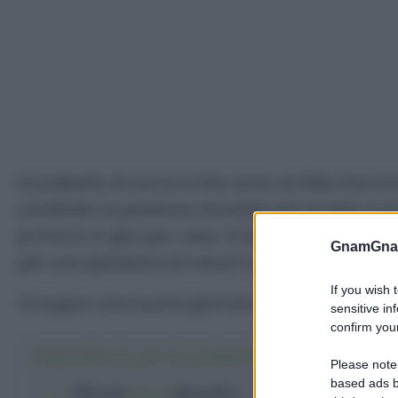
Le polpette di zucca e feta sono un’idea che mi 
condivido la passione smodata per la feta. Così a
profumo in giro per casa. :D Se non volete frigge
GnamGnam
per una quindicina di minuti (o fino a doratura).
If you wish 
Vi auguro una buona giornata golosauri!
sensitive in
confirm your
Ingredienti per le polpette zucca e feta
Please note
based ads b
250 g
di
zucca
già pulita