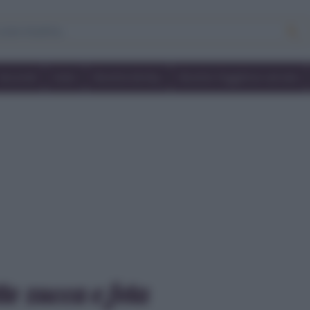
Secondi
Dolci
Ricette bimby
Ricette friggitrice ad aria
te zucca e feta