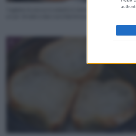
authenti
Tagliate la zucca a cubetti e mettetela in un pentolin
un po’ di sale e due cucchiai di acqua.
3