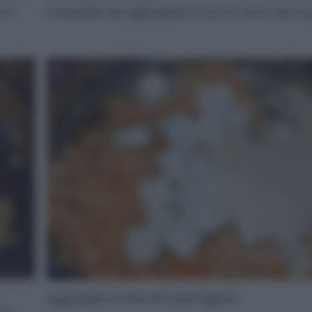
 il
Strizzatelo ed aggiungete la zucca, l’uovo ed un po
6
Aggiungete la feta ed il parmigiano.