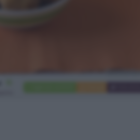
15
Aggiungi a preferiti
Stampa
Invia ami
pette