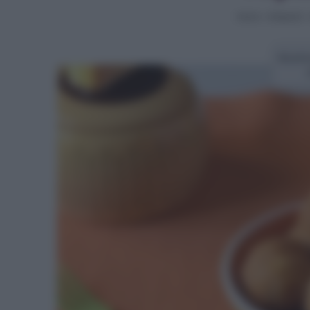
Home
>
Antipasti
Ricett