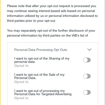
Sbriciolata senza cottura: il dolce facile
che si prepara senza accendere il forno
Please note that after your opt-out request is processed you
may continue seeing interest-based ads based on personal
information utilized by us or personal information disclosed to
third parties prior to your opt-out.
You may separately opt-out of the further disclosure of your
personal information by third parties on the IAB’s list of
downstream participants.
Personal Data Processing Opt Outs
This information may also be disclosed by us to third parties
on the IAB’s List of Downstream Participants that may further
I want to opt-out of the Sharing of my
disclose it to other third parties.
personal data.
Opted In
Please note that this website/app uses one or more Google
services and may gather and store information including but
I want to opt-out of the Sale of my
Personal Data.
not limited to your visit or usage behaviour. You may click to
Opted In
grant or deny consent to Google and its third-party tags to
use your data for below specified purposes in below Google
I want to opt-out of processing my
consent section.
Personal Data for Targeted Advertising.
Opted In