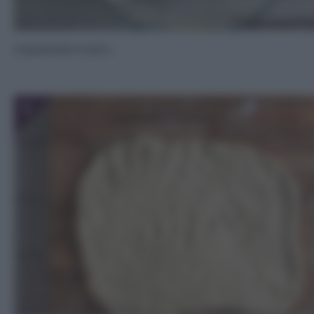
Impastate il tutto.
5