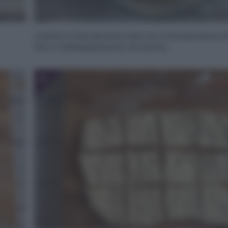
Coprite e fate lievitare due ore a temperatura 
fino a raddoppiamento di volume.
6