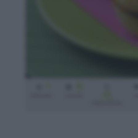
3
30
min
40
Difficoltà
Cottura
m
min + riposo
Preparazione