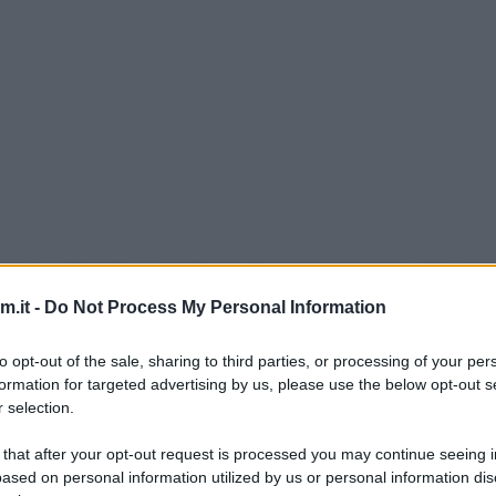
n aspetto diverso alla solita pizza. Il procediment
a pezzetti, farciti e messi negli stampi per muffin
.it -
Do Not Process My Personal Information
a potete prendere un qualsiasi menù da pizzeria (o
to opt-out of the sale, sharing to third parties, or processing of your per
 accostamenti più disparati. In fondo trovate anche
formation for targeted advertising by us, please use the below opt-out s
 selection.
 that after your opt-out request is processed you may continue seeing i
ased on personal information utilized by us or personal information dis