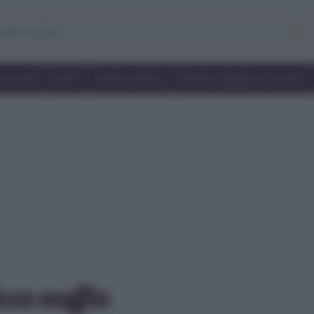
Secondi
Dolci
Ricette bimby
Ricette friggitrice ad aria
zza muffin