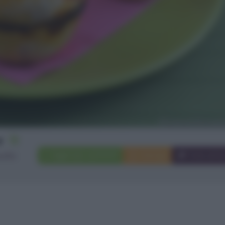
12
Aggiungi a preferiti
Stampa
Invia ami
uffin