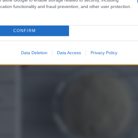
cation functionality and fraud prevention, and other user protection.
CONFIRM
A parte mescolate la farina setacciata con il sa
a fontana e mettete al centro l’acqua col lievito.
Data Deletion
Data Access
Privacy Policy
4