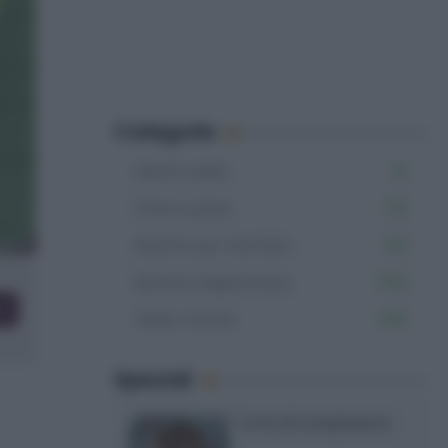
Categorie
Muffin salati
61
Pane e pizze
178
Ricette per bambini
531
Ricette vegetariane
1.153
co
Video ricette
465
Speciali
Torte di compleanno