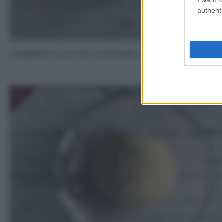
authenti
Sciogliete lo zucchero ed il lievito nell’acqua.
3