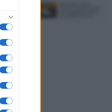
Sbriciolata senza
cottura: il dolce facile
che si prepara senza
accendere il forno