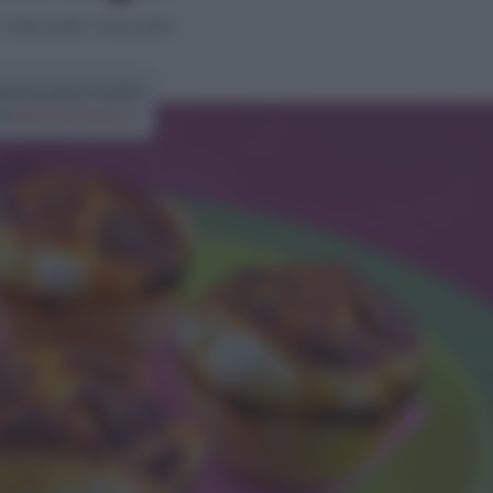
>
Video ricette
>
Pizza muffin
icetta pizza muffin
di
Elena Amatucci