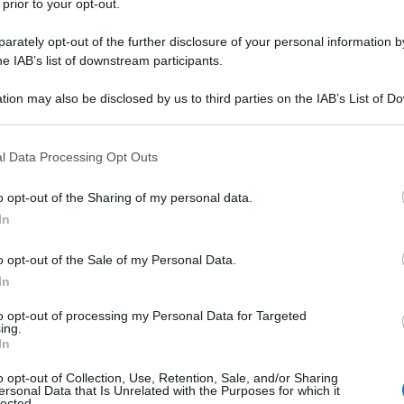
 prior to your opt-out.
rately opt-out of the further disclosure of your personal information by
250 ml
di
passata di pomodoro
he IAB’s list of downstream participants.
tion may also be disclosed by us to third parties on the IAB’s List of 
200 g
di
mozzarella
 that may further disclose it to other third parties.
parmigiano
grattugiato
 that this website/app uses one or more Google services and may gath
l Data Processing Opt Outs
including but not limited to your visit or usage behaviour. You may click 
olio extravergine d'oliva
 to Google and its third-party tags to use your data for below specifi
o opt-out of the Sharing of my personal data.
ogle consent section.
sale
In
o opt-out of the Sale of my Personal Data.
In
re la pizza muffin
to opt-out of processing my Personal Data for Targeted
ing.
In
o opt-out of Collection, Use, Retention, Sale, and/or Sharing
ersonal Data that Is Unrelated with the Purposes for which it
lected.