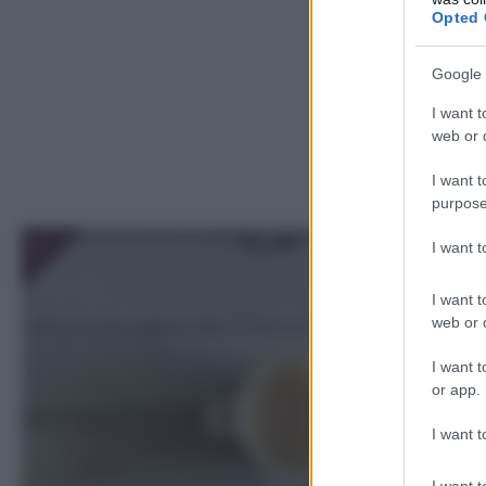
Opted 
Google 
I want t
web or d
I want t
purpose
1
I want 
I want t
web or d
I want t
or app.
I want t
I want t