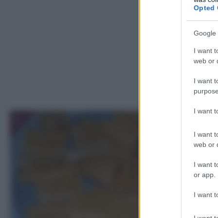
Opted 
Google 
I want t
web or d
I want t
purpose
I want 
1
I want t
web or d
I want t
or app.
I want t
I want t