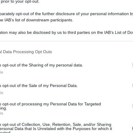
 prior to your opt-out.
rately opt-out of the further disclosure of your personal information by
he IAB’s list of downstream participants.
4 fette
di
prosciutto crudo
tion may also be disclosed by us to third parties on the IAB’s List of 
olio extravergine d'oliva
 that may further disclose it to other third parties.
 that this website/app uses one or more Google services and may gath
basilico
l Data Processing Opt Outs
including but not limited to your visit or usage behaviour. You may click 
 to Google and its third-party tags to use your data for below specifi
sale
o opt-out of the Sharing of my personal data.
ogle consent section.
In
pepe
o opt-out of the Sale of my Personal Data.
In
 paccheri ripieni freddi
to opt-out of processing my Personal Data for Targeted
ing.
In
o opt-out of Collection, Use, Retention, Sale, and/or Sharing
ersonal Data that Is Unrelated with the Purposes for which it
lected.