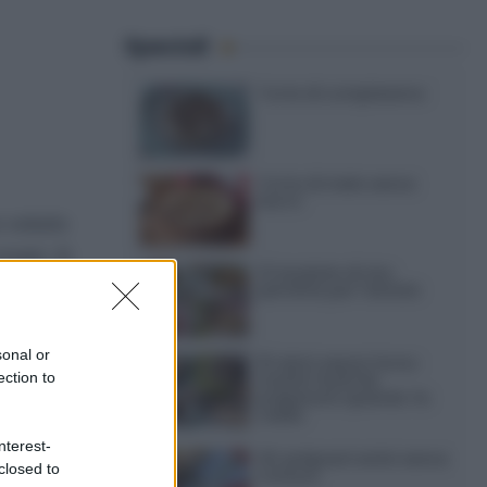
Speciali
Torte di compleanno
Torta di mele senza
burro
o voluto
mani. :D
12 insalate di riso
perfette per l’estate
tete
ndone
sonal or
15 dolci senza forno:
ection to
ricette facili da
preparare quando fa
caldo
nterest-
20 antipasti estivi senza
closed to
cottura