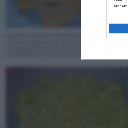
authenti
Cuocete i paccheri in abbondante acqua salata (maga
calatene qualcuno in più perchè in cottura capita se
che una piccola parte si rompa ;) ). Scolateli e lasciatel
raffreddare, dopo averli unti con un pochino d’olio.
3