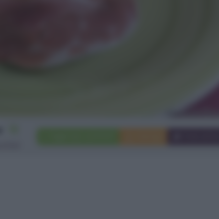
12
Aggiungi a preferiti
Stampa
Invia ami
ccheri