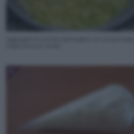
Aggiungete le zucchine (grattugiate con una grattugia 
larghi) ed un po’ di sale.
5