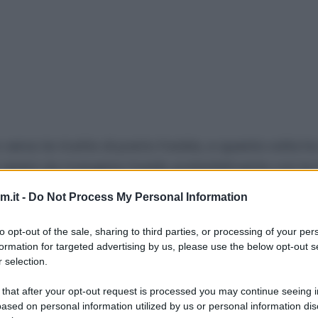
o verso le
ricette di pasta fredda
, e questa volta h
ripieni da mangiare freddi, preferibilmente con le 
.it -
Do Not Process My Personal Information
el prosciutto, ma se state allestendo un buffet, po
attorno ad ogni singolo pacchero, magari utilizza
to opt-out of the sale, sharing to third parties, or processing of your per
formation for targeted advertising by us, please use the below opt-out s
 selection.
 that after your opt-out request is processed you may continue seeing i
ased on personal information utilized by us or personal information dis