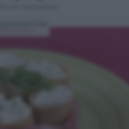
iatti
>
Pasta
>
Paccheri ripieni freddi
a paccheri ripieni freddi
di
Elena Amatucci