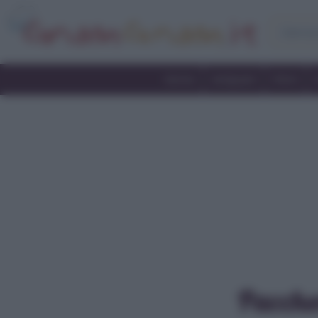
Home
Antipasti
Primi
Paccher