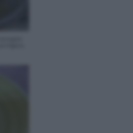
 asciugate
parmigiano,