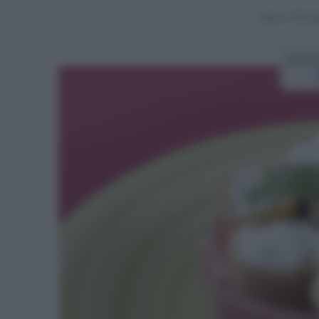
Home
>
Primi p
Ricett