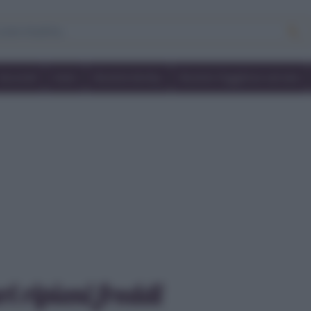
Secondi
Dolci
Ricette bimby
Ricette friggitrice ad aria
i ripieni freddi