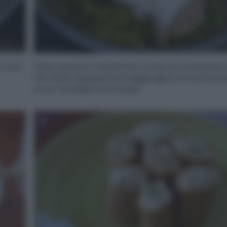
a fori
Fate cuocere 5 minuti, fino a che non si saranno
ben bene. Spegnete ed aggiungete la ricotta, il 
un po’ di basilico ed il pepe.
6