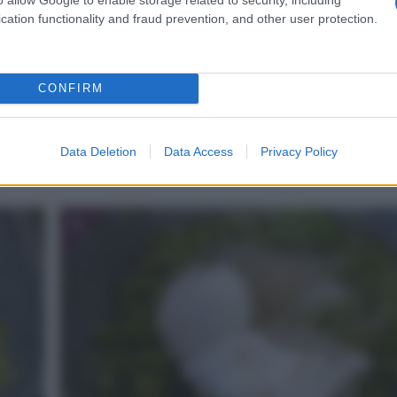
cation functionality and fraud prevention, and other user protection.
CONFIRM
ri
In una padella rosolate la cipolla.
mpre
i
Data Deletion
Data Access
Privacy Policy
4