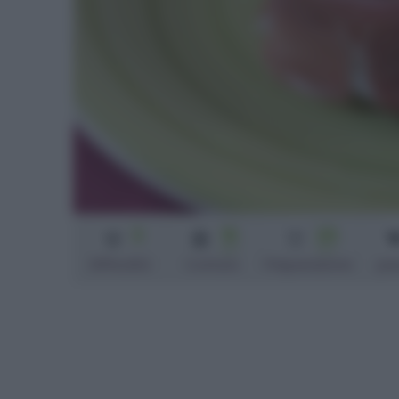
3
15
25
min
min
Difficoltà
Cottura
Preparazione
pa