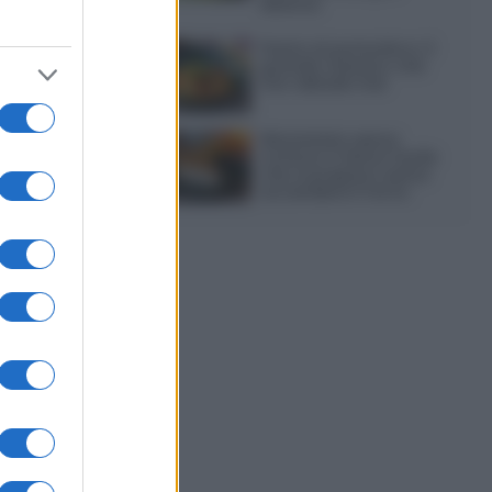
diversa
Pasta al pomodoro: il
grande classico che
non delude mai
Sbriciolata senza
cottura: il dolce facile
che si prepara senza
accendere il forno