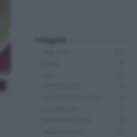
Categorie
Finger food
344
In rilievo
121
Pasta
402
co
Primi senza uova
412
Piatti da portare in ufficio
313
Primi piatti estivi
111
Ricette pasta fredda
39
Ricette per pic nic
334