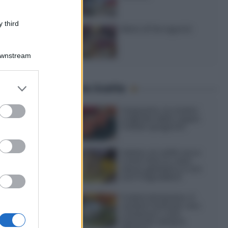
 third
Menù di ferragosto
Downstream
er and store
Ultime ricette
to grant or
ed purposes
Gazpacho: la ricetta
originale della zuppa
fredda spagnola
Gelato al caffè: ecco
come farlo in casa
senza gelatiera e con
soli 3 ingredienti
Frullati di banana: 4
varianti facili per una
colazione o una
merenda sempre