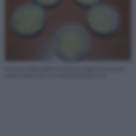
Formate delle palline e mettete negli stampini per
muffin imburrati o con dei pirottini di carta.