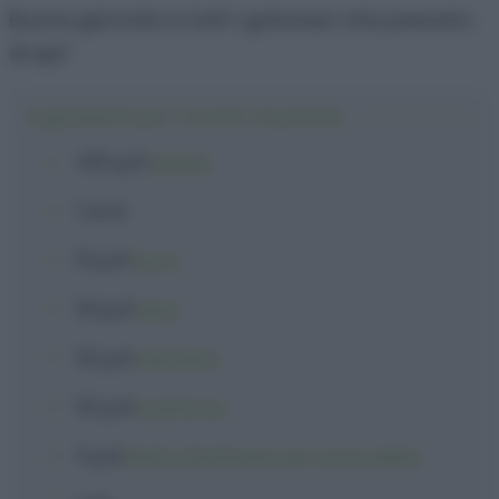
Buona giornata a tutti i golosauri che passano
di qui!
Ingredienti per i muffin di patate
400 g
di
patate
1
uovo
15 g
di
burro
30 g
di
latte
20 g
di
pancetta
50 g
di
scamorza
5 g
di
lievito istantaneo per torte salate