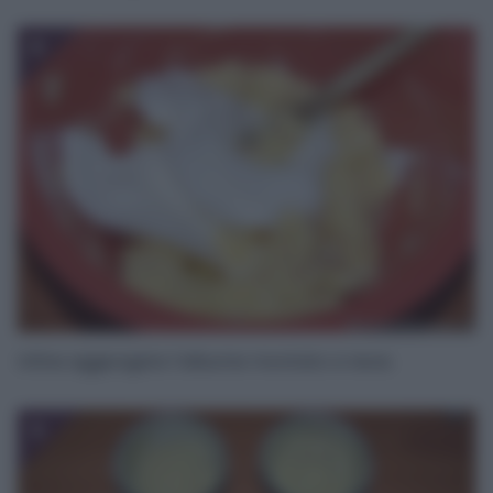
8
Infine aggiungete l’albume montato a neve.
9