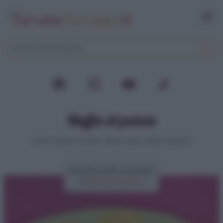
Muffin di patate
Home
>
Aperitivi e buffet
>
Muffin salati
>
Muffin di patate
Ricetta muffin di patate
di
Elena Amatucci