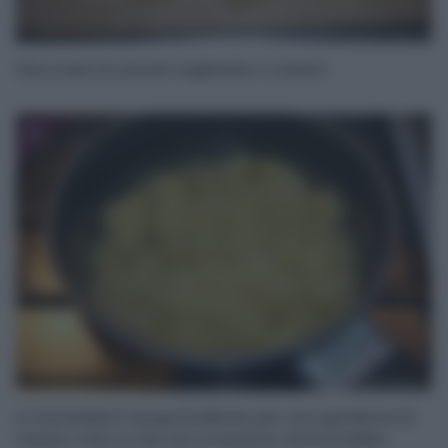
Sbucciate le patate tagliatele a cubetti
2
e cuocetele in acqua bollente per una quindicina di
minuti, o fino a che non si saranno ammorbidite.