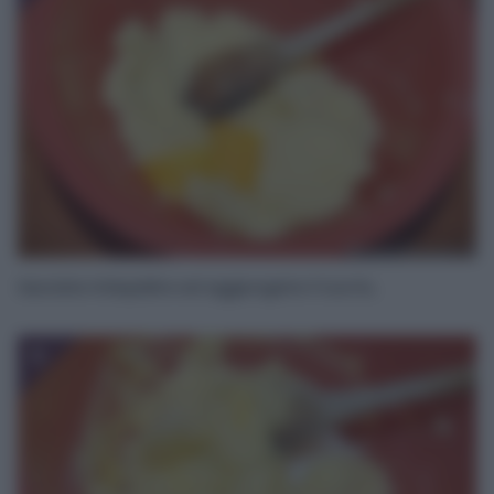
lasciate intiepidire ed aggiungete il tuorlo,
5