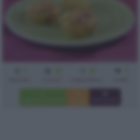
3
30
30
5
min
min
Difficoltà
Cottura
Preparazione
muffin
Aggiungi a preferiti
Stampa
Invia amico