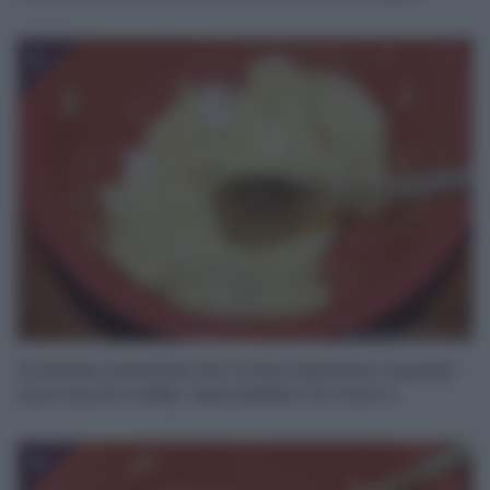
3
Scolatele, passatele allo schiacciapatate e quando
sono ancora calde, mescolatele con il burro.
4