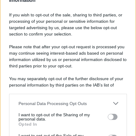
Information
Pasta al pomodoro: il grande classico
If you wish to opt-out of the sale, sharing to third parties, or
che non delude mai
processing of your personal or sensitive information for
targeted advertising by us, please use the below opt-out
section to confirm your selection.
Sbriciolata senza cottura: il dolce facile
che si prepara senza accendere il forno
Please note that after your opt-out request is processed you
may continue seeing interest-based ads based on personal
information utilized by us or personal information disclosed to
third parties prior to your opt-out.
You may separately opt-out of the further disclosure of your
personal information by third parties on the IAB’s list of
downstream participants.
Personal Data Processing Opt Outs
This information may also be disclosed by us to third parties
on the IAB’s List of Downstream Participants that may further
I want to opt-out of the Sharing of my
disclose it to other third parties.
personal data.
Opted In
Please note that this website/app uses one or more Google
services and may gather and store information including but
I want to opt-out of the Sale of my