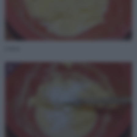
il latte.
6