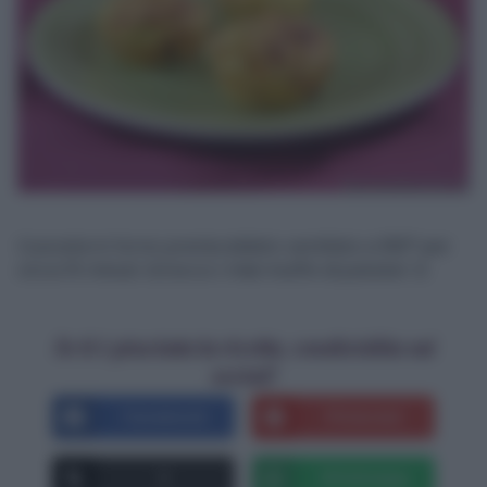
Cuocete in forno preriscaldato ventilato a 180° per
circa 15 minuti. Ed ecco i miei muffin di patate! :D
Se ti è piaciuta la ricetta, condividila sui
social!
Facebook
Pinterest
X
Whatsapp