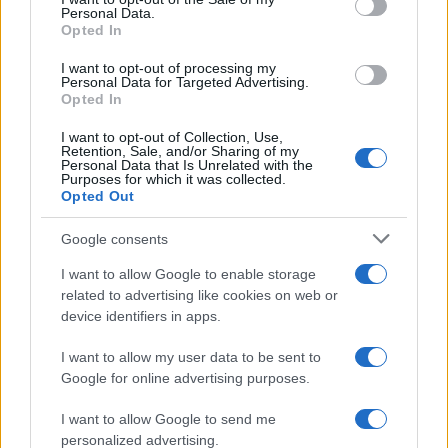
Personal Data.
not limited to your visit or usage behaviour. You may click to
Opted In
grant or deny consent to Google and its third-party tags to
use your data for below specified purposes in below Google
I want to opt-out of processing my
consent section.
Personal Data for Targeted Advertising.
Opted In
I want to opt-out of Collection, Use,
Retention, Sale, and/or Sharing of my
Personal Data that Is Unrelated with the
Purposes for which it was collected.
Opted Out
Google consents
I want to allow Google to enable storage
related to advertising like cookies on web or
Le ricette di GnamGnam by Elena Amatucci
device identifiers in apps.
Le immagini e i testi pubblicati in questo sito sono di
I want to allow my user data to be sent to
proprietà dell'autrice Elena Amatucci e sono protetti dalla
Google for online advertising purposes.
legge sul diritto d'autore n. 633/1941 e successive modifiche.
I want to allow Google to send me
Ricette popolari
personalized advertising.