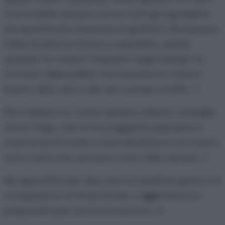
(controllate sempre che su tutti gli ingredienti
sia specificata l’assensa di glutine!). Mi piaceva
l’idea di dare la forma a cupoletta, quindi
quando ho messo l’impasto negli stampi, ho
formato delle palline che durante la cottura
hanno dato vita a dei veri e propri muffin. :)
Per il ripieno ho come sempre chiesto consiglio
al mio frigo, che mi ha suggerito pancetta e
scamorza! Provate a fare altrettanto col vostro,
sono certa che verranno fuori mille varianti. ;)
Ne approfitto per dire che tra qualche giorno è il
compleanno di GnamGnam, e
qui
fremono i
preparativi per una torta ad hoc! :D