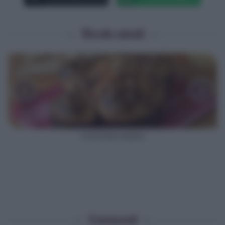
Ricette simili
‹
›
Colomba salata
Commenti