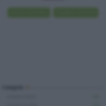
Scrivi un commento
Visualizza i commenti
Categorie
Antipasti sfiziosi
555
Aperitivi e buffet
766