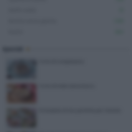
Muffin salati
61
Ricette senza glutine
1.106
Rustici
264
Speciali
Torte di compleanno
Torta di mele senza burro
12 insalate di riso perfette per l’estate