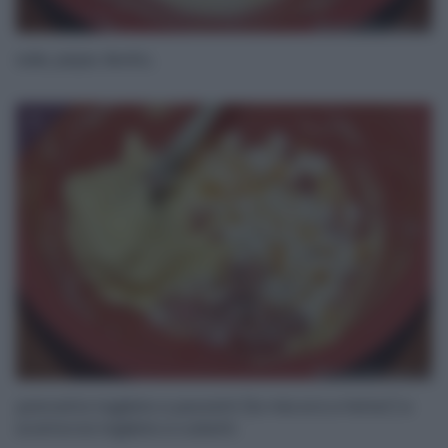
sale, pepe, lievito,
7
pancetta tagliata a pezzetti (la mia era a fette!) e
scamorza tagliata a cubetti.