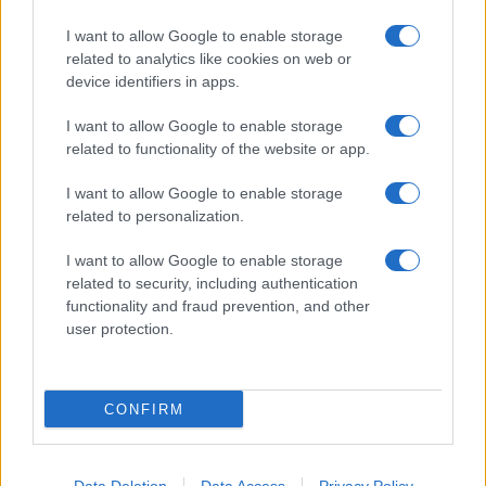
Pasta frolla
I want to allow Google to enable storage
Pasta sfoglia
related to analytics like cookies on web or
Crema pasticcera
device identifiers in apps.
Besciamella
I want to allow Google to enable storage
Pasta per pizze
related to functionality of the website or app.
Pan di Spagna
I want to allow Google to enable storage
Cheesecake
related to personalization.
I want to allow Google to enable storage
Newsletter
Mi presento
related to security, including authentication
functionality and fraud prevention, and other
Contattami
Privacy Policy
user protection.
CONFIRM
© 2022 gnamgnam.it