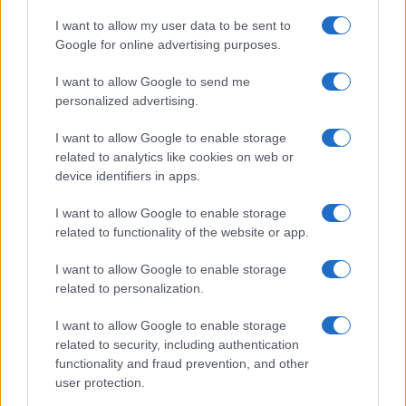
Le immagini e i testi pubblicati in questo sito sono di
I want to allow my user data to be sent to
proprietà dell'autrice Elena Amatucci e sono protetti dalla
Google for online advertising purposes.
legge sul diritto d'autore n. 633/1941 e successive modifiche.
I want to allow Google to send me
Ricette popolari
personalized advertising.
Pasta frolla
I want to allow Google to enable storage
Pasta sfoglia
related to analytics like cookies on web or
Crema pasticcera
device identifiers in apps.
Besciamella
I want to allow Google to enable storage
Pasta per pizze
related to functionality of the website or app.
Pan di Spagna
I want to allow Google to enable storage
Cheesecake
related to personalization.
I want to allow Google to enable storage
Newsletter
Mi presento
related to security, including authentication
functionality and fraud prevention, and other
Contattami
Privacy Policy
user protection.