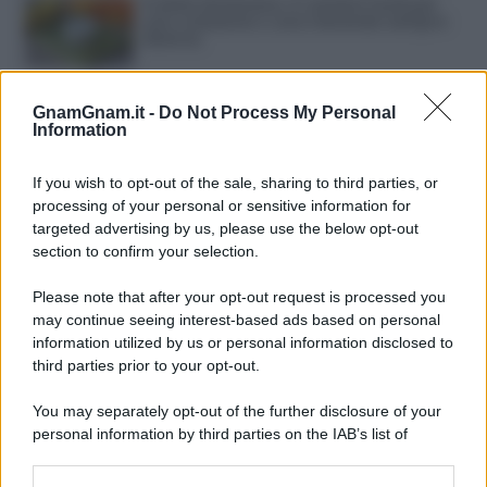
Frullati di banana: 4 varianti facili per
una colazione o una merenda sempre
diversa
Pasta al pomodoro: il grande classico
che non delude mai
GnamGnam.it -
Do Not Process My Personal
Information
Sbriciolata senza cottura: il dolce facile
If you wish to opt-out of the sale, sharing to third parties, or
che si prepara senza accendere il forno
processing of your personal or sensitive information for
targeted advertising by us, please use the below opt-out
section to confirm your selection.
Acquasale: il piatto fresco della
tradizione pronto in 10 minuti
Please note that after your opt-out request is processed you
may continue seeing interest-based ads based on personal
information utilized by us or personal information disclosed to
third parties prior to your opt-out.
You may separately opt-out of the further disclosure of your
personal information by third parties on the IAB’s list of
downstream participants.