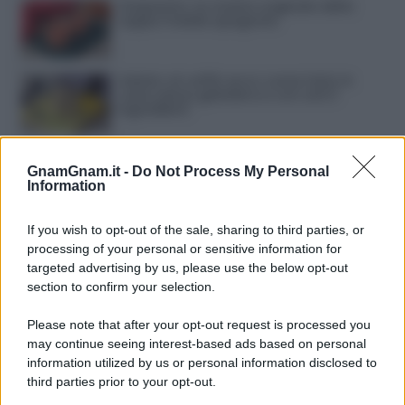
Gazpacho: la ricetta originale della
zuppa fredda spagnola
Gelato al caffè: ecco come farlo in
casa senza gelatiera e con soli 3
ingredienti
Frullati di banana: 4 varianti facili per
una colazione o una merenda sempre
GnamGnam.it -
Do Not Process My Personal
diversa
Information
Pasta al pomodoro: il grande classico
If you wish to opt-out of the sale, sharing to third parties, or
che non delude mai
processing of your personal or sensitive information for
targeted advertising by us, please use the below opt-out
section to confirm your selection.
Sbriciolata senza cottura: il dolce facile
che si prepara senza accendere il forno
Please note that after your opt-out request is processed you
may continue seeing interest-based ads based on personal
information utilized by us or personal information disclosed to
third parties prior to your opt-out.