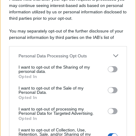
may continue seeing interest-based ads based on personal
information utilized by us or personal information disclosed to
third parties prior to your opt-out.
You may separately opt-out of the further disclosure of your
personal information by third parties on the IAB’s list of
downstream participants.
Personal Data Processing Opt Outs
This information may also be disclosed by us to third parties
on the IAB’s List of Downstream Participants that may further
I want to opt-out of the Sharing of my
disclose it to other third parties.
personal data.
Opted In
Please note that this website/app uses one or more Google
services and may gather and store information including but
I want to opt-out of the Sale of my
Personal Data.
not limited to your visit or usage behaviour. You may click to
Opted In
grant or deny consent to Google and its third-party tags to
use your data for below specified purposes in below Google
I want to opt-out of processing my
consent section.
Personal Data for Targeted Advertising.
Opted In
I want to opt-out of Collection, Use,
Retention, Sale, and/or Sharing of my