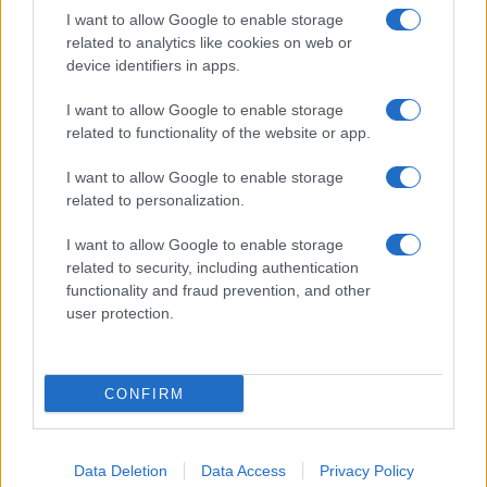
I want to allow Google to enable storage
Pasta sfoglia
related to analytics like cookies on web or
Crema pasticcera
device identifiers in apps.
Besciamella
I want to allow Google to enable storage
Pasta per pizze
related to functionality of the website or app.
Pan di Spagna
I want to allow Google to enable storage
Cheesecake
related to personalization.
I want to allow Google to enable storage
Newsletter
Mi presento
related to security, including authentication
functionality and fraud prevention, and other
Contattami
Privacy Policy
user protection.
CONFIRM
© 2022 gnamgnam.it
Data Deletion
Data Access
Privacy Policy