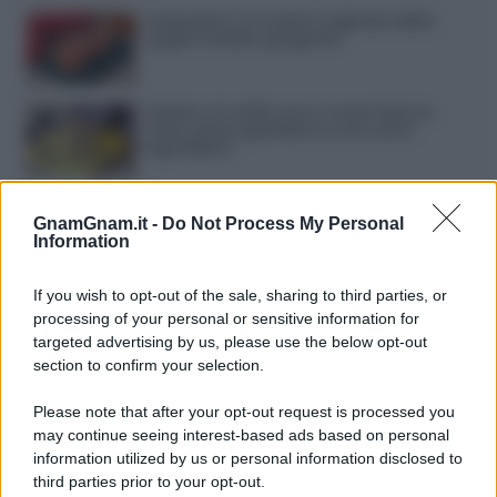
Gazpacho: la ricetta originale della
zuppa fredda spagnola
Gelato al caffè: ecco come farlo in
casa senza gelatiera e con soli 3
ingredienti
Frullati di banana: 4 varianti facili per
una colazione o una merenda sempre
GnamGnam.it -
Do Not Process My Personal
diversa
Information
Pasta al pomodoro: il grande classico
If you wish to opt-out of the sale, sharing to third parties, or
che non delude mai
processing of your personal or sensitive information for
targeted advertising by us, please use the below opt-out
section to confirm your selection.
Sbriciolata senza cottura: il dolce facile
che si prepara senza accendere il forno
Please note that after your opt-out request is processed you
may continue seeing interest-based ads based on personal
information utilized by us or personal information disclosed to
third parties prior to your opt-out.