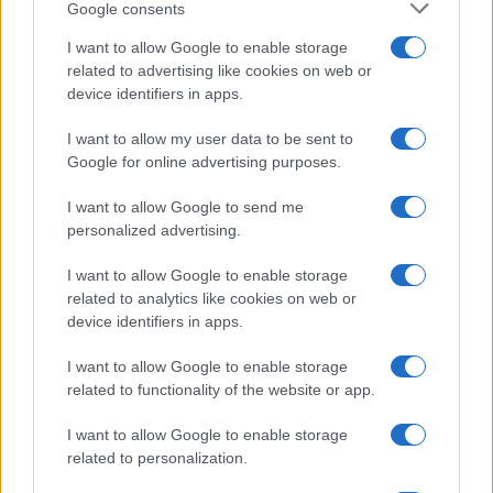
Google consents
I want to allow Google to enable storage
related to advertising like cookies on web or
Le ricette di GnamGnam by Elena Amatucci
device identifiers in apps.
Le immagini e i testi pubblicati in questo sito sono di
I want to allow my user data to be sent to
proprietà dell'autrice Elena Amatucci e sono protetti dalla
Google for online advertising purposes.
legge sul diritto d'autore n. 633/1941 e successive modifiche.
I want to allow Google to send me
Ricette popolari
personalized advertising.
Pasta frolla
I want to allow Google to enable storage
Pasta sfoglia
related to analytics like cookies on web or
Crema pasticcera
device identifiers in apps.
Besciamella
I want to allow Google to enable storage
Pasta per pizze
related to functionality of the website or app.
Pan di Spagna
I want to allow Google to enable storage
Cheesecake
related to personalization.