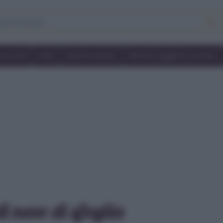
Secondi
Dolci
Ricette bimby
Ricette friggitrice ad aria
di neve di sfoglia