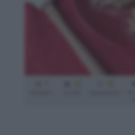
3
20
40
min
min
fio
Difficoltà
Cottura
Preparazione
n