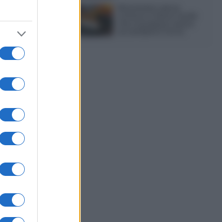
Sbriciolata senza
cottura: il dolce facile
che si prepara senza
accendere il forno