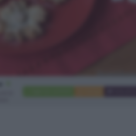
6
Aggiungi a preferiti
Stampa
Invia ami
cchi di
eve