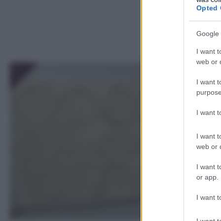
Opted 
Google 
I want t
web or d
1
I want t
purpose
I want 
I want t
web or d
I want t
or app.
I want t
I want t