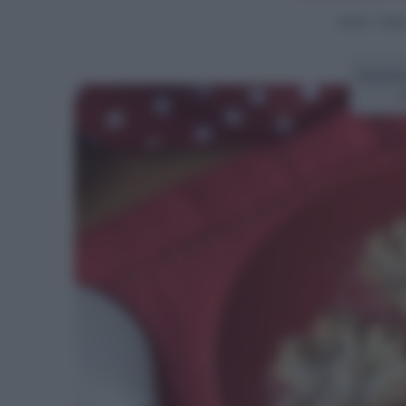
Home
>
Video
Ricetta 