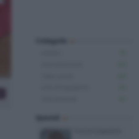
Categorie
Dolcetti
715
Dolci senza uova
345
Video ricette
465
Dolci di Capodanno
104
co
Dolci di Natale
154
Speciali
Torte di compleanno