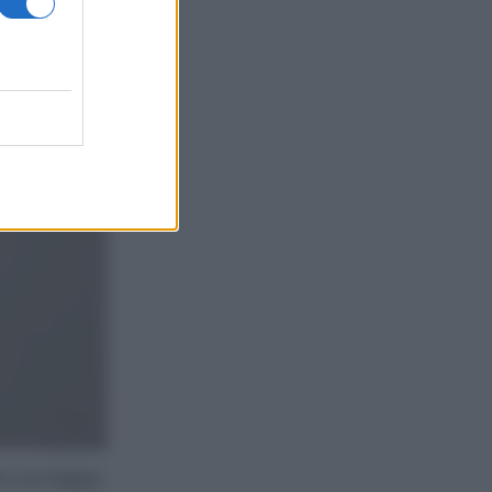
ua e
e o un tappo