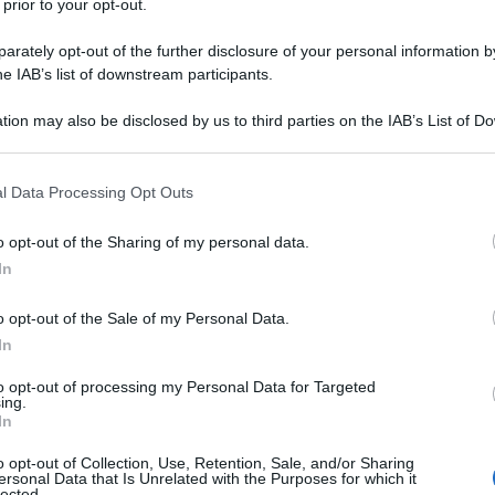
 prior to your opt-out.
rately opt-out of the further disclosure of your personal information by
he IAB’s list of downstream participants.
tion may also be disclosed by us to third parties on the IAB’s List of 
cannella
 that may further disclose it to other third parties.
zucchero a velo
 that this website/app uses one or more Google services and may gath
l Data Processing Opt Outs
including but not limited to your visit or usage behaviour. You may click 
 to Google and its third-party tags to use your data for below specifi
o opt-out of the Sharing of my personal data.
ogle consent section.
iocchi di neve di sfoglia
In
o opt-out of the Sale of my Personal Data.
In
to opt-out of processing my Personal Data for Targeted
ing.
In
o opt-out of Collection, Use, Retention, Sale, and/or Sharing
ersonal Data that Is Unrelated with the Purposes for which it
lected.