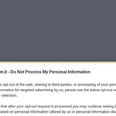
i da preparare, e con soli tre ingredienti. Con lo st
i farcitura, oppure perchè no, farne una versione s
.it -
Do Not Process My Personal Information
to opt-out of the sale, sharing to third parties, or processing of your per
atalizia con un bel
centrotavola
, date un’occhiata 
formation for targeted advertising by us, please use the below opt-out s
 selection.
 that after your opt-out request is processed you may continue seeing i
ased on personal information utilized by us or personal information dis