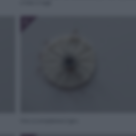
e fate 4 tagli.
6
Fino a completare il giro.