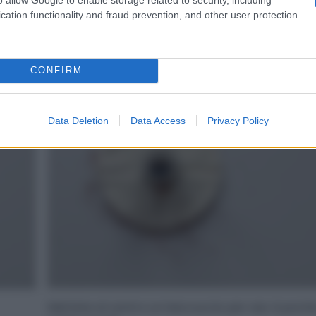
cation functionality and fraud prevention, and other user protection.
i
Prendete un disco, spennellate con un po’ d’acq
aggiungete zucchero di canna e cannella.
CONFIRM
4
Data Deletion
Data Access
Privacy Policy
Mettete al centro un beccuccio per sac à poch