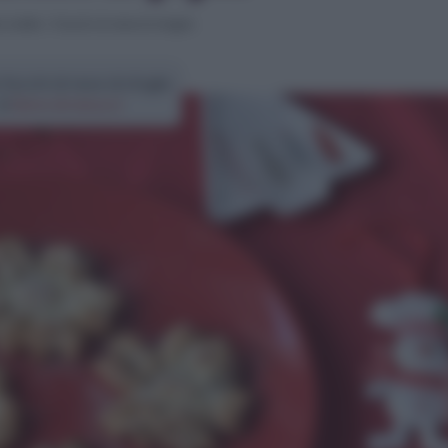
 ricette
>
Fiocchi di neve di sfoglia
fiocchi di neve di sfoglia
di
Elena Amatucci