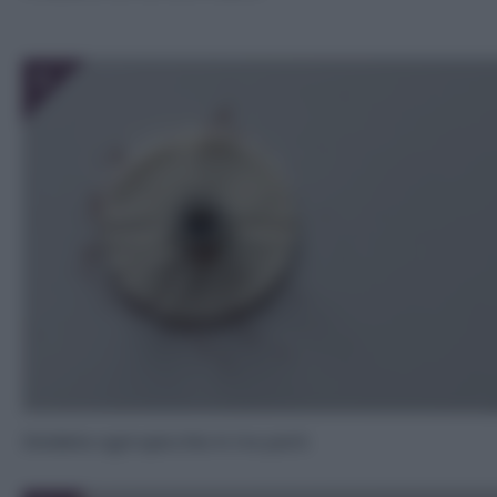
5
Dividete ogni spicchio in tre parti.