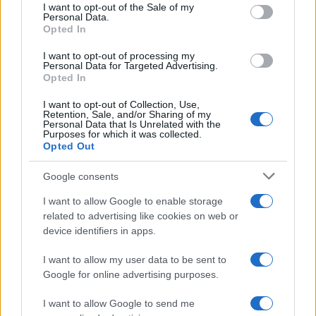
services and may gather and store information including but
I want to opt-out of the Sale of my
Personal Data.
not limited to your visit or usage behaviour. You may click to
Opted In
grant or deny consent to Google and its third-party tags to
use your data for below specified purposes in below Google
I want to opt-out of processing my
consent section.
Personal Data for Targeted Advertising.
Opted In
I want to opt-out of Collection, Use,
Retention, Sale, and/or Sharing of my
Personal Data that Is Unrelated with the
Purposes for which it was collected.
Opted Out
Google consents
I want to allow Google to enable storage
Le ricette di GnamGnam by Elena Amatucci
related to advertising like cookies on web or
device identifiers in apps.
Le immagini e i testi pubblicati in questo sito sono di
proprietà dell'autrice Elena Amatucci e sono protetti dalla
I want to allow my user data to be sent to
legge sul diritto d'autore n. 633/1941 e successive modifiche.
Google for online advertising purposes.
Ricette popolari
I want to allow Google to send me