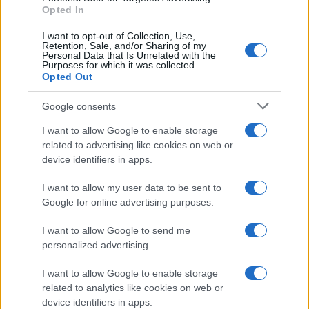
Opted In
I want to opt-out of Collection, Use,
Retention, Sale, and/or Sharing of my
Personal Data that Is Unrelated with the
Purposes for which it was collected.
Opted Out
Google consents
I want to allow Google to enable storage
related to advertising like cookies on web or
Le ricette di GnamGnam by Elena Amatucci
device identifiers in apps.
Le immagini e i testi pubblicati in questo sito sono di
I want to allow my user data to be sent to
proprietà dell'autrice Elena Amatucci e sono protetti dalla
Google for online advertising purposes.
legge sul diritto d'autore n. 633/1941 e successive modifiche.
I want to allow Google to send me
Ricette popolari
personalized advertising.
Pasta frolla
I want to allow Google to enable storage
Pasta sfoglia
related to analytics like cookies on web or
Crema pasticcera
device identifiers in apps.