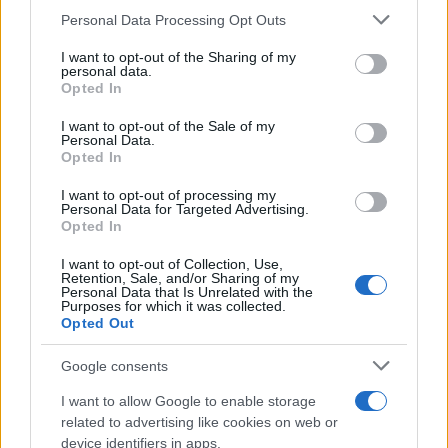
Personal Data Processing Opt Outs
This information may also be disclosed by us to third parties
on the IAB’s List of Downstream Participants that may further
I want to opt-out of the Sharing of my
disclose it to other third parties.
personal data.
Opted In
Please note that this website/app uses one or more Google
services and may gather and store information including but
I want to opt-out of the Sale of my
Personal Data.
not limited to your visit or usage behaviour. You may click to
Opted In
grant or deny consent to Google and its third-party tags to
use your data for below specified purposes in below Google
I want to opt-out of processing my
consent section.
Personal Data for Targeted Advertising.
Opted In
I want to opt-out of Collection, Use,
Retention, Sale, and/or Sharing of my
Personal Data that Is Unrelated with the
Purposes for which it was collected.
Opted Out
Google consents
I want to allow Google to enable storage
related to advertising like cookies on web or
Le ricette di GnamGnam by Elena Amatucci
device identifiers in apps.