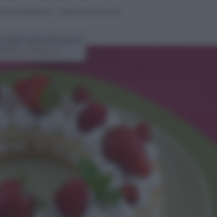
orte di compleanno
>
Cream tart senza uova
a cream tart senza uova
di
Elena Amatucci