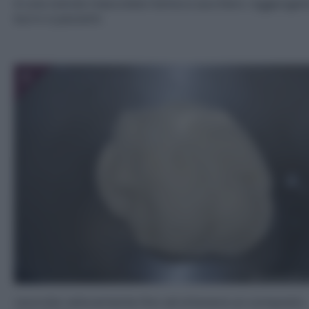
In una ciotola mescolate farina e zucchero. Aggiungete
burro a pezzetti.
3
Lavorate velocemente fino ad ottenere un composto