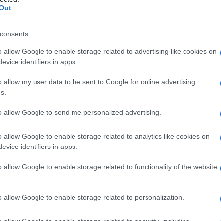
70 g
di
zucchero
Out
aroma alla vaniglia
o buccia di limone grat
consents
o allow Google to enable storage related to advertising like cookies on
evice identifiers in apps.
menta
o allow my user data to be sent to Google for online advertising
s.
a cream tart senza uova
to allow Google to send me personalized advertising.
o allow Google to enable storage related to analytics like cookies on
evice identifiers in apps.
o allow Google to enable storage related to functionality of the website
o allow Google to enable storage related to personalization.
o allow Google to enable storage related to security, including