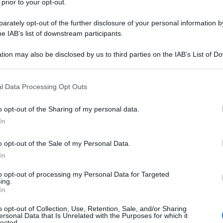
 prior to your opt-out.
ieri che postavo foto sfocate, e oggi mi ritrovo a 
rately opt-out of the further disclosure of your personal information by
. Quindi è soprattutto a voi che dedico questa tort
he IAB’s list of downstream participants.
“mio”. E questo mi rende orgogliosissima. :)
tion may also be disclosed by us to third parties on the IAB’s List of 
 that may further disclose it to other third parties.
 that this website/app uses one or more Google services and may gath
l Data Processing Opt Outs
including but not limited to your visit or usage behaviour. You may click 
 to Google and its third-party tags to use your data for below specifi
o opt-out of the Sharing of my personal data.
ogle consent section.
In
100 g
di
zucchero
o opt-out of the Sale of my Personal Data.
In
buccia di limone
grattugiata
to opt-out of processing my Personal Data for Targeted
ing.
In
o opt-out of Collection, Use, Retention, Sale, and/or Sharing
ersonal Data that Is Unrelated with the Purposes for which it
lected.