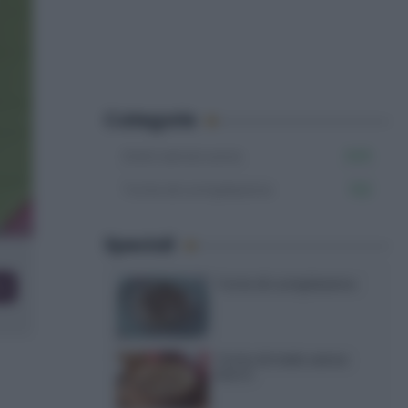
Categorie
Dolci senza uova
345
Torte di compleanno
102
Speciali
Torte di compleanno
co
Torta di mele senza
burro