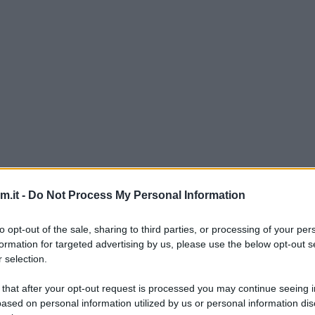
to per festeggiare gli 11 anni di Gnam Gnam. L’ho v
.it -
Do Not Process My Personal Information
gorata: ho deciso che sarebbe stata la torta di 
to opt-out of the sale, sharing to third parties, or processing of your per
formation for targeted advertising by us, please use the below opt-out s
è diventata ormai un tormentone, sia per quel che 
 selection.
della decorazione. Io vi propongo una ricetta senz
 that after your opt-out request is processed you may continue seeing i
e a mia mamma ;) ).
ased on personal information utilized by us or personal information dis