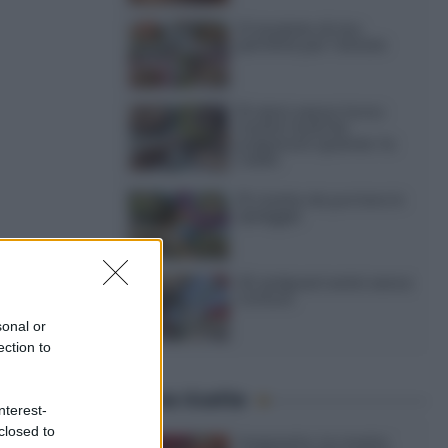
12 insalate di riso
perfette per l’estate
15 dolci senza forno:
ricette facili da
preparare quando fa
caldo
15 ricette da portare in
spiaggia
ista
20 antipasti estivi senza
compleanno
cottura
sonal or
ection to
riguarda la
a uova (in
Ultime ricette
nterest-
closed to
Gazpacho: la ricetta