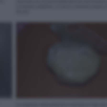
 il
Lavorate con la punta delle dita fino ad ottenere
composto sabbioso. Al centro mettete acqua e l
limone.
4
Avvolgetelo nella pellicola e mettete in frigo p