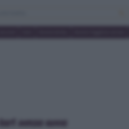
Secondi
Dolci
Ricette bimby
Ricette friggitrice ad aria
tart senza uova