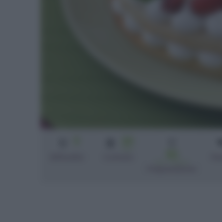
3
20
min
50
Difficoltà
Cottura
Pe
min + riposo
Preparazione