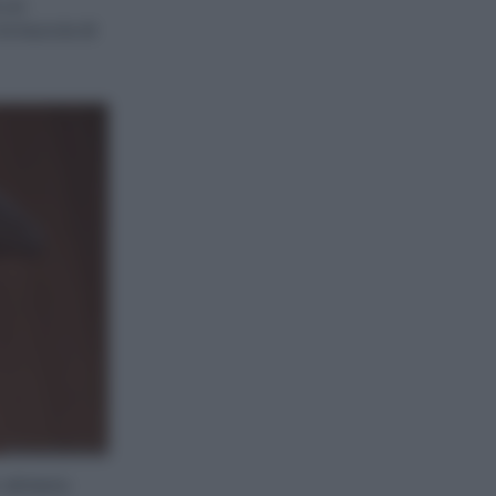
 un
a buccia di
er almeno