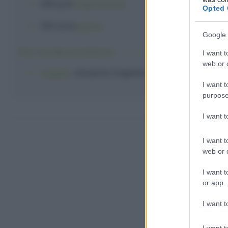
250 g
di
mascarpone
Opted 
150 ml
di
panna
Google 
Per la decorazione:
I want t
web or d
fragole
, lamponi, fragoline
I want t
purpose
Come fare l
I want 
I want t
web or d
I want t
or app.
I want t
I want t