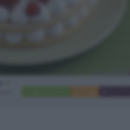
8
Aggiungi a preferiti
Stampa
Invia ami
rsone