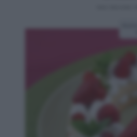
Home
>
Dolci e torte
>
T
Ricett