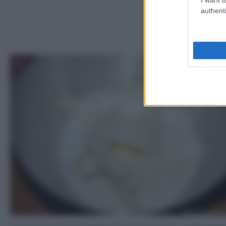
authenti
1