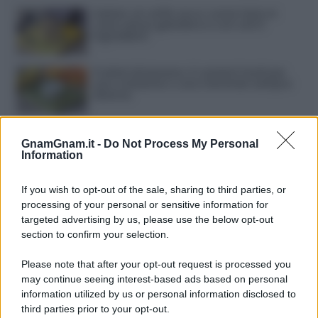
Gelato al caffè: ecco come farlo in
casa senza gelatiera e con soli 3
ingredienti
Frullati di banana: 4 varianti facili per
una colazione o una merenda sempre
diversa
Pasta al pomodoro: il grande classico
che non delude mai
GnamGnam.it -
Do Not Process My Personal
Information
Sbriciolata senza cottura: il dolce facile
If you wish to opt-out of the sale, sharing to third parties, or
che si prepara senza accendere il forno
processing of your personal or sensitive information for
targeted advertising by us, please use the below opt-out
section to confirm your selection.
Acquasale: il piatto fresco della
tradizione pronto in 10 minuti
Please note that after your opt-out request is processed you
may continue seeing interest-based ads based on personal
information utilized by us or personal information disclosed to
third parties prior to your opt-out.