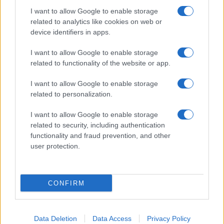
I want to allow Google to enable storage
Pasta sfoglia
related to analytics like cookies on web or
Crema pasticcera
device identifiers in apps.
Besciamella
I want to allow Google to enable storage
Pasta per pizze
related to functionality of the website or app.
Pan di Spagna
I want to allow Google to enable storage
Cheesecake
related to personalization.
I want to allow Google to enable storage
Newsletter
Mi presento
related to security, including authentication
functionality and fraud prevention, and other
Contattami
Privacy Policy
user protection.
CONFIRM
© 2022 gnamgnam.it
Data Deletion
Data Access
Privacy Policy