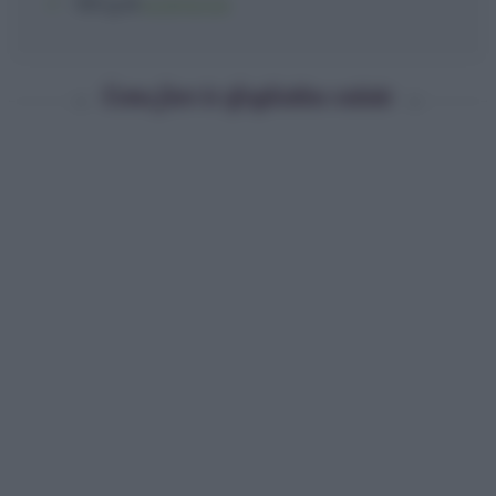
100 g
di
scamorza
Come fare le sfogliatine salate