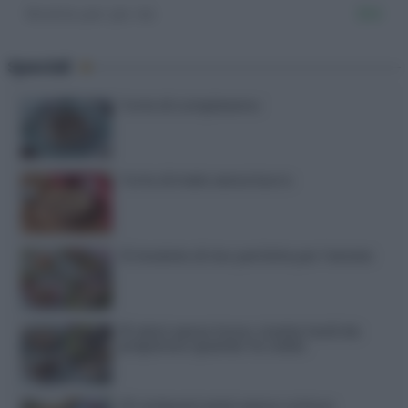
Ricette per pic nic
334
Speciali
Torte di compleanno
Torta di mele senza burro
12 insalate di riso perfette per l’estate
15 dolci senza forno: ricette facili da
preparare quando fa caldo
20 antipasti estivi senza cottura