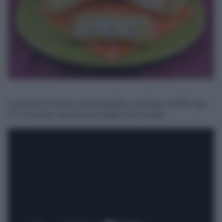
Cuocete in forno preriscaldato ventilato a 200° per
10-15 minuti. Servite sia calde che fredde.