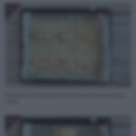
3
Sull’altro lato mettete la scamorza ed il prosciutto
cotto.
4