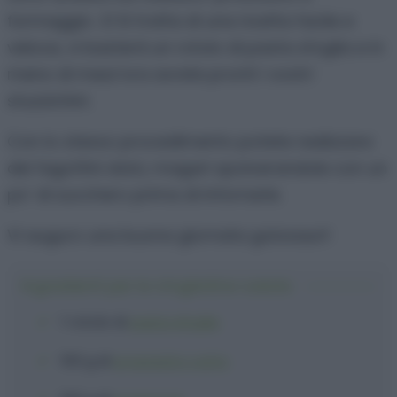
formaggio. :D Si tratta di una ricetta facile e
veloce, vi basterà un rotolo di pasta sfoglia e in
meno di mezz’ora avrete pronti i vostri
stuzzichini.
Con lo stesso procedimento potete realizzare
dei fagottini dolci, magari spolverandole con un
po’ di zucchero prima di infornarle.
Vi auguro una buona giornata golosauri!
Ingredienti per le sfogliatine salate
1 rotolo
di
pasta sfoglia
100 g
di
prosciutto cotto