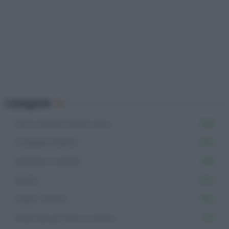
Categorie
Altre ricette senza uova
598
Antipasti sfiziosi
555
Aperitivi e buffet
766
Rustici
264
Video ricette
465
Piatti da portare in ufficio
313