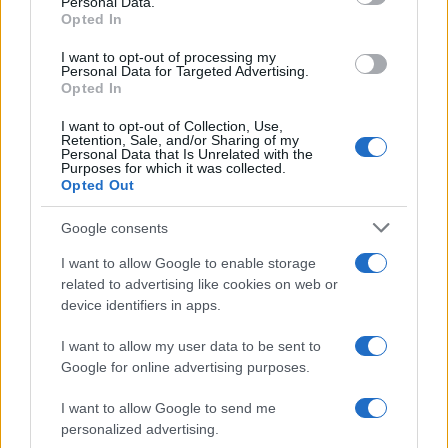
Personal Data.
not limited to your visit or usage behaviour. You may click to
Opted In
grant or deny consent to Google and its third-party tags to
use your data for below specified purposes in below Google
I want to opt-out of processing my
consent section.
Personal Data for Targeted Advertising.
Opted In
I want to opt-out of Collection, Use,
Retention, Sale, and/or Sharing of my
Personal Data that Is Unrelated with the
Purposes for which it was collected.
Opted Out
Google consents
I want to allow Google to enable storage
related to advertising like cookies on web or
Le ricette di GnamGnam by Elena Amatucci
device identifiers in apps.
Le immagini e i testi pubblicati in questo sito sono di
I want to allow my user data to be sent to
proprietà dell'autrice Elena Amatucci e sono protetti dalla
Google for online advertising purposes.
legge sul diritto d'autore n. 633/1941 e successive modifiche.
I want to allow Google to send me
Ricette popolari
personalized advertising.
Pasta frolla