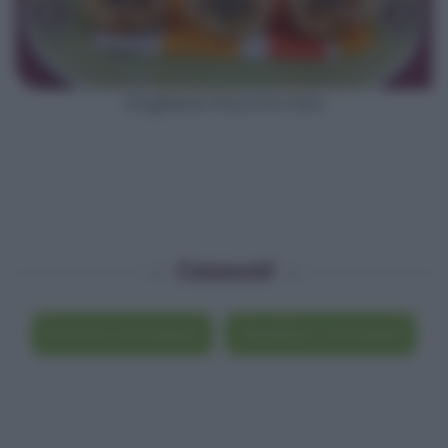
‹
›
Sfogliatine finocchi e feta
Commenti
Scrivi un commento
Visualizza i commenti