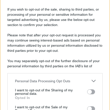
Pasta al pomodoro: il grande classico
If you wish to opt-out of the sale, sharing to third parties, or
che non delude mai
processing of your personal or sensitive information for
targeted advertising by us, please use the below opt-out
section to confirm your selection.
Sbriciolata senza cottura: il dolce facile
che si prepara senza accendere il forno
Please note that after your opt-out request is processed you
may continue seeing interest-based ads based on personal
information utilized by us or personal information disclosed to
third parties prior to your opt-out.
You may separately opt-out of the further disclosure of your
personal information by third parties on the IAB’s list of
downstream participants.
Personal Data Processing Opt Outs
This information may also be disclosed by us to third parties
on the IAB’s List of Downstream Participants that may further
I want to opt-out of the Sharing of my
disclose it to other third parties.
personal data.
Opted In
Please note that this website/app uses one or more Google
services and may gather and store information including but
I want to opt-out of the Sale of my