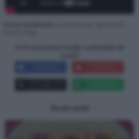
Come conservare:
Si conserva per 1 giorno ben
chiuso in frigo.
Se ti è piaciuta la ricetta, condividila sui
social!
Facebook
Pinterest
X
Whatsapp
Ricette simili