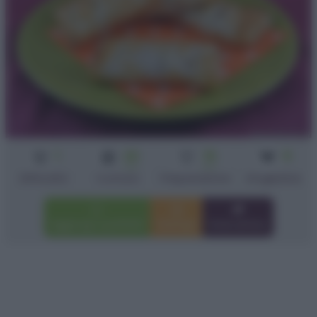
1
20
15
6
min
min
Difficoltà
Cottura
Preparazione
sfogliatine
Aggiungi a preferiti
Stampa
Invia amico