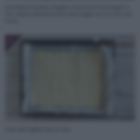
Srotolate la pasta sfoglia e ricavate 6 rettangoli. Io
l’ho messa direttamente sulla teglia con la carta da
forno.
2
Fate dei taglietti da un lato.