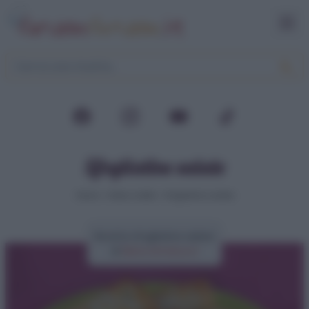
Sfogliatine salate
Home
>
Video ricette
>
Sfogliatine salate
Ricetta sfogliatine salate
di
Elena Amatucci