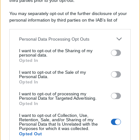
third parties prior to your opt-out.
You may separately opt-out of the further disclosure of your
personal information by third parties on the IAB’s list of
downstream participants.
Personal Data Processing Opt Outs
This information may also be disclosed by us to third parties
on the IAB’s List of Downstream Participants that may further
I want to opt-out of the Sharing of my
disclose it to other third parties.
personal data.
Opted In
Please note that this website/app uses one or more Google
services and may gather and store information including but
I want to opt-out of the Sale of my
Personal Data.
not limited to your visit or usage behaviour. You may click to
Opted In
grant or deny consent to Google and its third-party tags to
use your data for below specified purposes in below Google
I want to opt-out of processing my
consent section.
Personal Data for Targeted Advertising.
Opted In
I want to opt-out of Collection, Use,
Retention, Sale, and/or Sharing of my
Personal Data that Is Unrelated with the
Purposes for which it was collected.
Opted Out