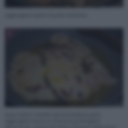
Aggiungete il petto di pollo infarinato.
3
Dopo averlo rosolato da entrambe le parti,
aggiungete il succo e la buccia grattugiata
dell’arancia, mezzo bicchiere d’acqua calda ed un