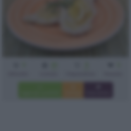
3
20
5
2
min
min
Difficoltà
Cottura
Preparazione
Persone
Aggiungi a preferiti
Stampa
Invia amico