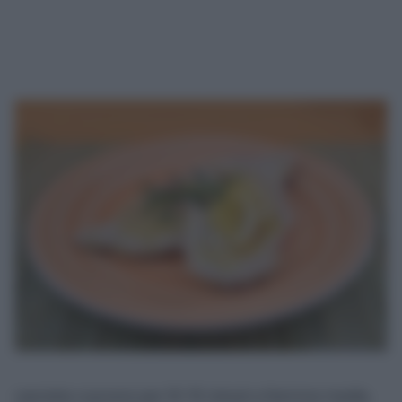
Lasciate cuocere per 10-15 minuti a fiamma media,