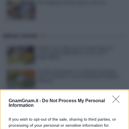
20 antipasti estivi senza cottura
Ultime ricette
Gelato al caffè: ecco come farlo in
casa senza gelatiera e con soli 3
ingredienti
Frullati di banana: 4 varianti facili per
una colazione o una merenda sempre
diversa
Pasta al pomodoro: il grande classico
che non delude mai
GnamGnam.it -
Do Not Process My Personal
Information
Sbriciolata senza cottura: il dolce facile
If you wish to opt-out of the sale, sharing to third parties, or
che si prepara senza accendere il forno
processing of your personal or sensitive information for