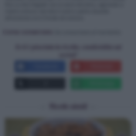
fino a che il liquido non si sarà ristretto, rigirando a
metà cottura. Servite il vostro petto di pollo
all’arancia con il fondo di cottura.
Come conservare:
Da consumare al momento.
Se ti è piaciuta la ricetta, condividila sui
social!
Facebook
Pinterest
X
Whatsapp
Ricette simili