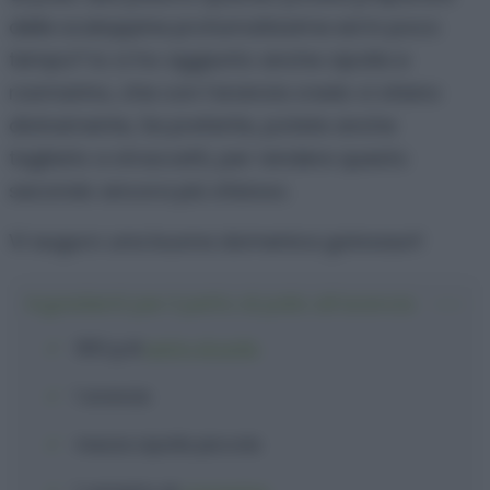
delle scaloppine profumatissime ed in poco
tempo? Io ci ho aggiunto anche cipolla e
rosmarino, che con l’arancia credo ci stiano
divinamente, Se preferite, potete anche
tagliarlo a straccetti, per rendere questo
secondo ancora più sfizioso.
Vi auguro una buona domenica golosauri!
Ingredienti per il petto di pollo all’arancia
300 g
di
petto di pollo
1
arancia
mezza
cipolla
piccola