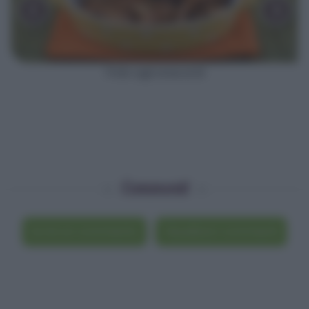
‹
›
Pollo agli anacardi
Commenti
Scrivi un commento
Visualizza i commenti