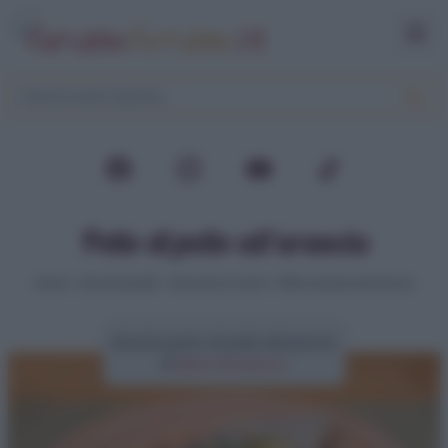
Petto di pollo all’arancia
Home
>
Secondi piatti
>
Secondi di carne
>
Petto di pollo all’arancia
Ricetta petto di pollo all’arancia
di
Elena Amatucci