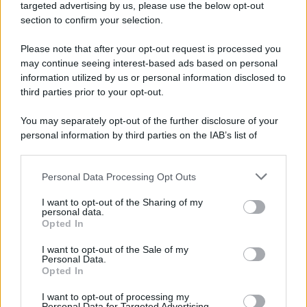
targeted advertising by us, please use the below opt-out
section to confirm your selection.
Acquasale: il piatto fresco della
tradizione pronto in 10 minuti
Please note that after your opt-out request is processed you
may continue seeing interest-based ads based on personal
information utilized by us or personal information disclosed to
third parties prior to your opt-out.
You may separately opt-out of the further disclosure of your
personal information by third parties on the IAB’s list of
downstream participants.
Personal Data Processing Opt Outs
This information may also be disclosed by us to third parties
on the IAB’s List of Downstream Participants that may further
I want to opt-out of the Sharing of my
disclose it to other third parties.
personal data.
Opted In
Please note that this website/app uses one or more Google
services and may gather and store information including but
I want to opt-out of the Sale of my
Personal Data.
not limited to your visit or usage behaviour. You may click to
Opted In
grant or deny consent to Google and its third-party tags to
use your data for below specified purposes in below Google
I want to opt-out of processing my
consent section.
Personal Data for Targeted Advertising.