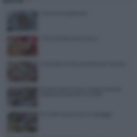
Speciali
Torte di compleanno
Torta di mele senza burro
12 insalate di riso perfette per l’estate
15 dolci senza forno: ricette facili da
preparare quando fa caldo
15 ricette da portare in spiaggia