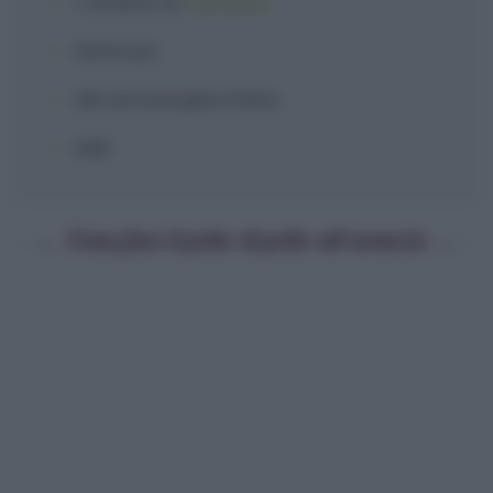
1 rametto
di
rosmarino
farina
q.b.
olio extravergine d'oliva
sale
Come fare il petto di pollo all’arancia