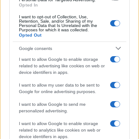
Opted In
I want to opt-out of Collection, Use,
Retention, Sale, and/or Sharing of my
Personal Data that Is Unrelated with the
Purposes for which it was collected.
Opted Out
Google consents
I want to allow Google to enable storage
related to advertising like cookies on web or
Le ricette di GnamGnam by Elena Amatucci
device identifiers in apps.
Le immagini e i testi pubblicati in questo sito sono di
I want to allow my user data to be sent to
proprietà dell'autrice Elena Amatucci e sono protetti dalla
Google for online advertising purposes.
legge sul diritto d'autore n. 633/1941 e successive modifiche.
I want to allow Google to send me
Ricette popolari
personalized advertising.
Pasta frolla
I want to allow Google to enable storage
Pasta sfoglia
related to analytics like cookies on web or
Crema pasticcera
device identifiers in apps.