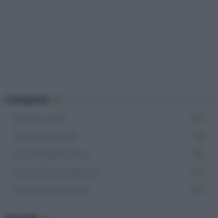
Categorie
Ricette veloci
878
Secondi di carne
219
Secondi piatti veloci
136
Secondi senza lattosio
234
Secondi senza uova
200