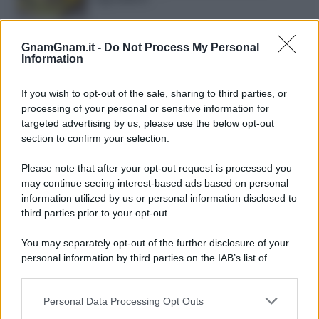
Frullati di banana: 4 varianti facili per
una colazione o una merenda sempre
GnamGnam.it -
Do Not Process My Personal
diversa
Information
Pasta al pomodoro: il grande classico
If you wish to opt-out of the sale, sharing to third parties, or
che non delude mai
processing of your personal or sensitive information for
targeted advertising by us, please use the below opt-out
section to confirm your selection.
Sbriciolata senza cottura: il dolce facile
che si prepara senza accendere il forno
Please note that after your opt-out request is processed you
may continue seeing interest-based ads based on personal
information utilized by us or personal information disclosed to
third parties prior to your opt-out.
You may separately opt-out of the further disclosure of your
personal information by third parties on the IAB’s list of
downstream participants.
Personal Data Processing Opt Outs
This information may also be disclosed by us to third parties
on the IAB’s List of Downstream Participants that may further