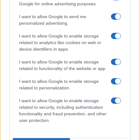
Google for online advertising purposes.
legge sul diritto d'autore n. 633/1941 e successive modifiche.
I want to allow Google to send me
Ricette popolari
personalized advertising.
Pasta frolla
I want to allow Google to enable storage
Pasta sfoglia
related to analytics like cookies on web or
Crema pasticcera
device identifiers in apps.
Besciamella
I want to allow Google to enable storage
Pasta per pizze
related to functionality of the website or app.
Pan di Spagna
I want to allow Google to enable storage
Cheesecake
related to personalization.
I want to allow Google to enable storage
Newsletter
Mi presento
related to security, including authentication
functionality and fraud prevention, and other
Contattami
Privacy Policy
user protection.