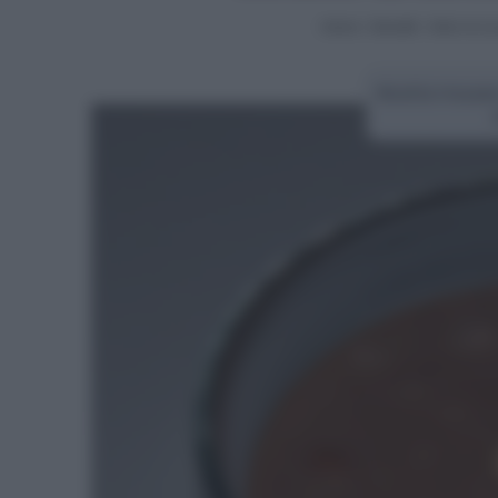
Home
>
Dolcetti
>
Dolci al c
Ricetta mousse 