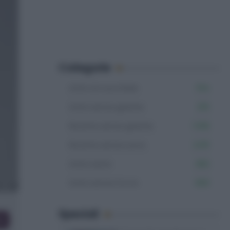
Categorie
Dolci al cucchiaio
154
Dolci senza glutine
215
Ricette senza glutine
1.106
Ricette senza uova
2.011
Dolci estivi
282
Dolci senza forno
300
Speciali
co