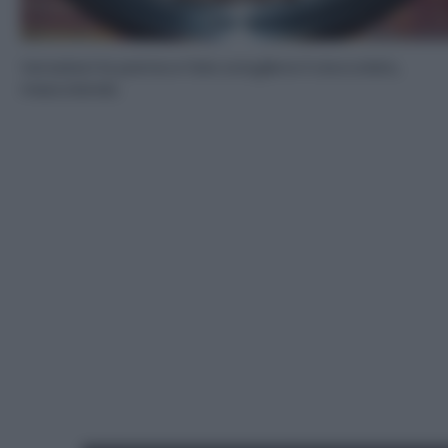
Versatevi la panna e fate sciogliere il cioccolato,
mescolando.