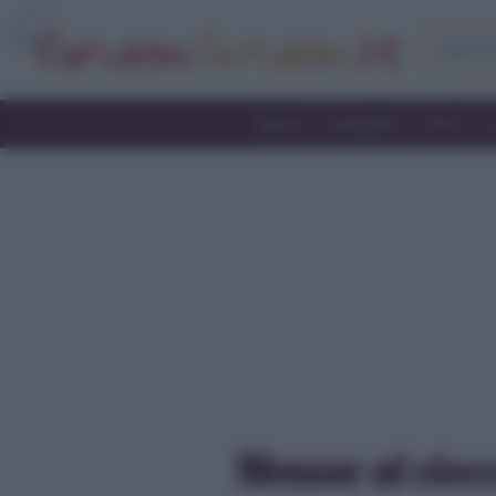
Home
Antipasti
Primi
Mousse al ciocco