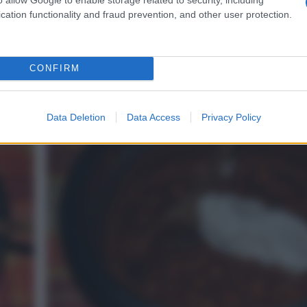
cation functionality and fraud prevention, and other user protection.
CONFIRM
Tritate il cioccolato al latte con nocciole.
Data Deletion
Data Access
Privacy Policy
4