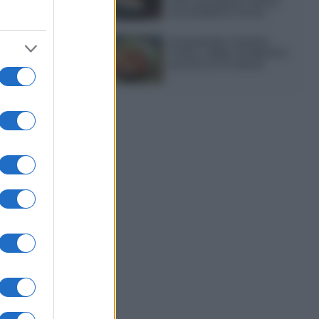
che si prepara senza
accendere il forno
Acquasale: il piatto
fresco della tradizione
pronto in 10 minuti