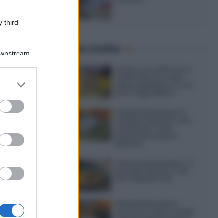
 third
Ultime ricette
Downstream
Gelato al caffè: ecco
come farlo in casa
er and store
senza gelatiera e con
to grant or
soli 3 ingredienti
ed purposes
Frullati di banana: 4
varianti facili per una
colazione o una
merenda sempre
diversa
Pasta al pomodoro: il
grande classico che
non delude mai
Sbriciolata senza
cottura: il dolce facile