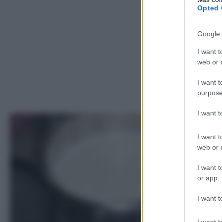
Opted 
Google 
I want t
web or d
I want t
purpose
I want 
1
I want t
web or d
I want t
or app.
I want t
I want t