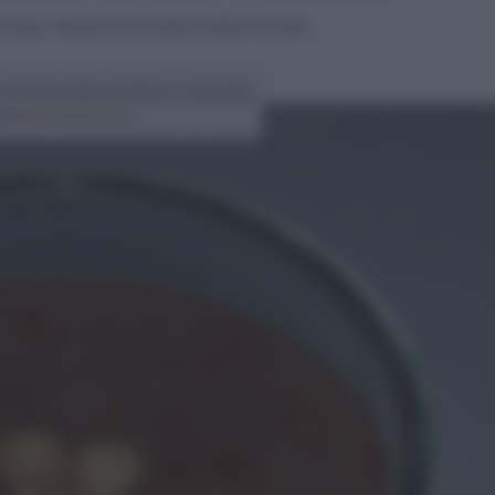
ucchiaio
>
Mousse al cioccolato al latte e nocciole
al cioccolato al latte e nocciole
di
Elena Amatucci