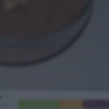
4
Aggiungi a preferiti
Stampa
Invia ami
rsone