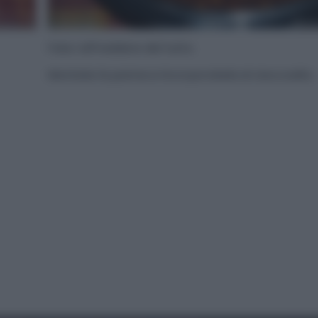
Fate raffreddare del tutto.
Montate la panna e incorporatela al cioccoalto.