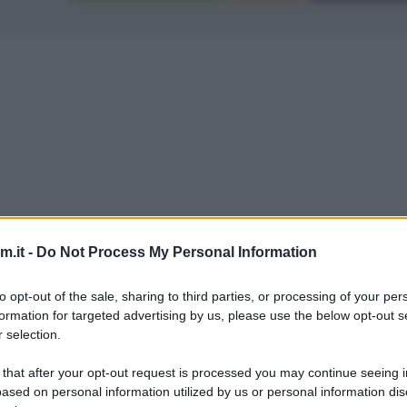
.it -
Do Not Process My Personal Information
to opt-out of the sale, sharing to third parties, or processing of your per
formation for targeted advertising by us, please use the below opt-out s
ianco e yogurt,
ho deciso di sperimentare un’altr
 selection.
olato al latte e nocciole. :)
 that after your opt-out request is processed you may continue seeing i
ased on personal information utilized by us or personal information dis
cciole già dentro, se volete potete usare 200g di 