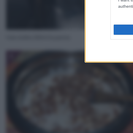
authenti
Fate bollire 200ml la panna.
3