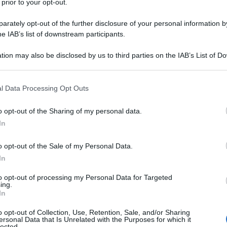
 prior to your opt-out.
rately opt-out of the further disclosure of your personal information by
he IAB’s list of downstream participants.
 uova. ;)
tion may also be disclosed by us to third parties on the IAB’s List of 
 that may further disclose it to other third parties.
 that this website/app uses one or more Google services and may gath
l latte e nocciole
l Data Processing Opt Outs
including but not limited to your visit or usage behaviour. You may click 
 to Google and its third-party tags to use your data for below specifi
l da
300 g
di
cioccolato al latte
con nocciole
o opt-out of the Sharing of my personal data.
ogle consent section.
In
o opt-out of the Sale of my Personal Data.
In
al cioccolato al latte e nocciole
to opt-out of processing my Personal Data for Targeted
ing.
In
o opt-out of Collection, Use, Retention, Sale, and/or Sharing
ersonal Data that Is Unrelated with the Purposes for which it
lected.