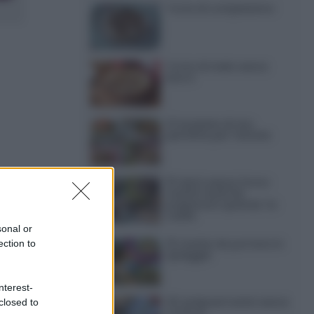
Torte di compleanno
Torta di mele senza
burro
12 insalate di riso
perfette per l’estate
15 dolci senza forno:
ricette facili da
preparare quando fa
caldo
sonal or
15 ricette da portare in
ection to
spiaggia
a mousse al
nterest-
20 antipasti estivi senza
closed to
cioccolato
cottura