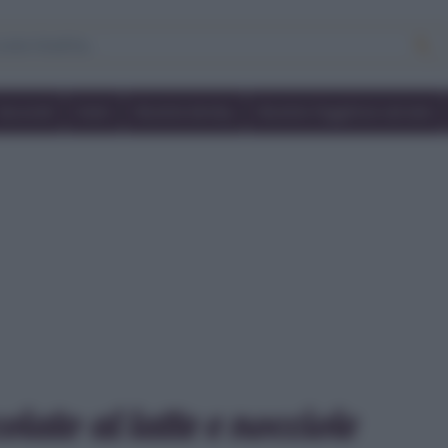
Secondi
Dolci
Ricette bimby
Ricette friggitrice ad aria
lato al latte e nocciole