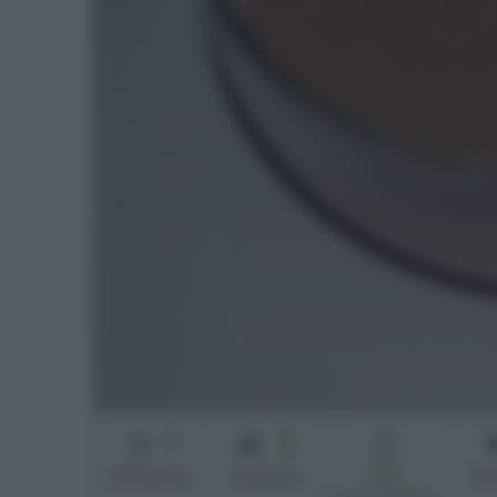
3
5
min
20
Difficoltà
Cottura
Pe
min + riposo