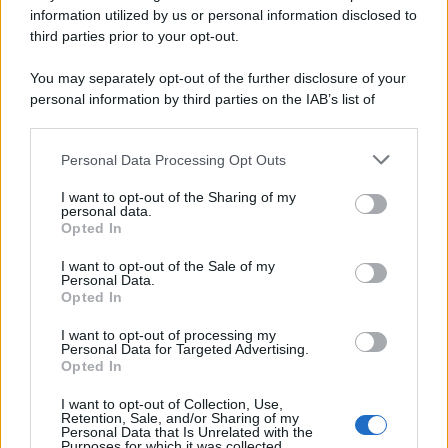
information utilized by us or personal information disclosed to
third parties prior to your opt-out.
You may separately opt-out of the further disclosure of your
personal information by third parties on the IAB’s list of
downstream participants.
Personal Data Processing Opt Outs
This information may also be disclosed by us to third parties
on the IAB’s List of Downstream Participants that may further
I want to opt-out of the Sharing of my
disclose it to other third parties.
personal data.
Opted In
Please note that this website/app uses one or more Google
services and may gather and store information including but
I want to opt-out of the Sale of my
Personal Data.
not limited to your visit or usage behaviour. You may click to
Opted In
grant or deny consent to Google and its third-party tags to
use your data for below specified purposes in below Google
I want to opt-out of processing my
consent section.
Personal Data for Targeted Advertising.
Opted In
I want to opt-out of Collection, Use,
Retention, Sale, and/or Sharing of my
Personal Data that Is Unrelated with the
Purposes for which it was collected.