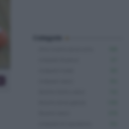
Categorie
Altre ricette senza uova
598
Antipasti di pesce
127
Antipasti freddi
160
co
Antipasti veloci
164
Ricette facili e veloci
742
Ricette senza glutine
1.106
Ricette veloci
878
Antipasti di Capodanno
154