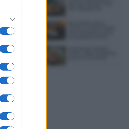
grande classico che
non delude mai
Sbriciolata senza
cottura: il dolce facile
che si prepara senza
accendere il forno
Acquasale: il piatto
fresco della tradizione
pronto in 10 minuti