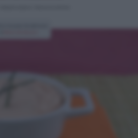
Antipasti di pesce
>
Mousse di salmone
tta mousse di salmone
di
Elena Amatucci