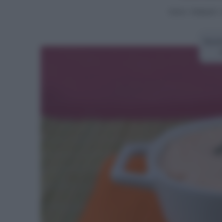
Home
>
Antipasti
>
Rice