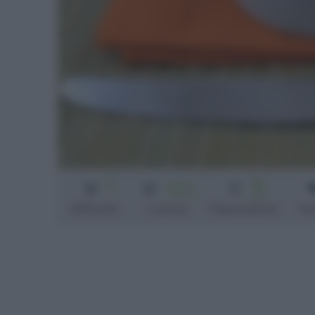
1
5
Senza
cottura
min
Difficoltà
Preparazione
Pe
Cottura