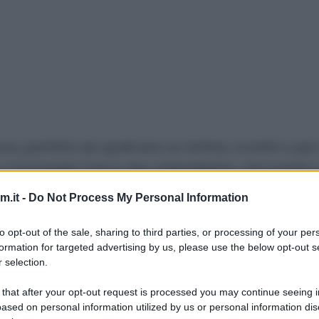
e, perfetta da spalmare su tartine, crostini o per 
 e formaggio fresco tipo philadelphia, che potete s
.it -
Do Not Process My Personal Information
parare un aperitivo o un antipasto, preparate un 
modorini. In 15 minuti sarà tutto pronto!
to opt-out of the sale, sharing to third parties, or processing of your per
formation for targeted advertising by us, please use the below opt-out s
 selection.
 that after your opt-out request is processed you may continue seeing i
erba cipollina
per decorare
ased on personal information utilized by us or personal information dis