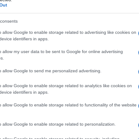
2
Out
consents
o allow Google to enable storage related to advertising like cookies on
evice identifiers in apps.
o allow my user data to be sent to Google for online advertising
s.
to allow Google to send me personalized advertising.
o allow Google to enable storage related to analytics like cookies on
evice identifiers in apps.
e nel
ed il salmone.
o allow Google to enable storage related to functionality of the website
o allow Google to enable storage related to personalization.
o allow Google to enable storage related to security, including