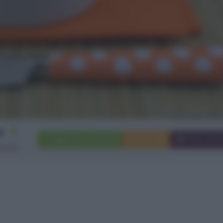
6
Aggiungi a preferiti
Stampa
Invia ami
rsone