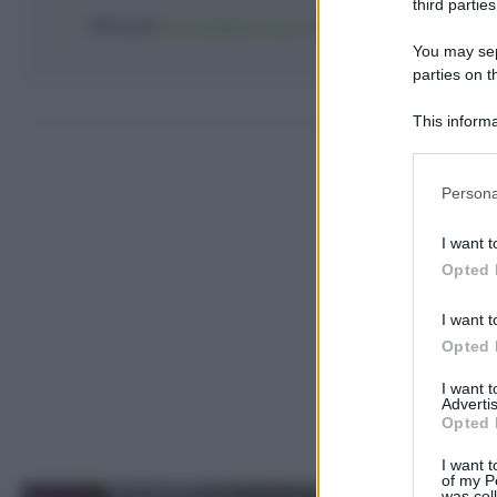
third parties
200 g
di
formaggio fresco
tipo phildelphia
You may sepa
parties on t
Come fare
This informa
Participants
Please note
Persona
information 
deny consent
I want t
in below Go
Opted 
I want t
Opted 
I want 
Advertis
Opted 
I want t
of my P
was col