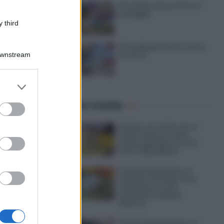
15 ricette da portare in
spiaggia
 third
20 antipasti estivi senza
cottura
Downstream
er and store
to grant or
Ultime ricette
ed purposes
Gelato al caffè: ecco
come farlo in casa
senza gelatiera e con
soli 3 ingredienti
Frullati di banana: 4
varianti facili per una
colazione o una
merenda sempre
diversa
Pasta al pomodoro: il