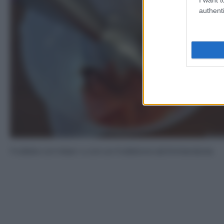
authenti
Frullate col mixer o con un frullatore ad immersione.