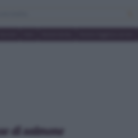
Secondi
Dolci
Ricette bimby
Ricette friggitrice ad aria
e di salmone