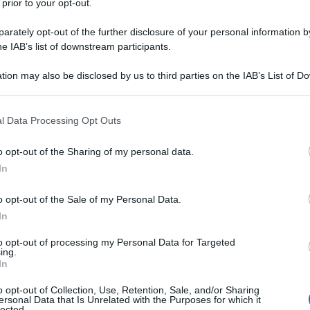
 prior to your opt-out.
rately opt-out of the further disclosure of your personal information by
he IAB’s list of downstream participants.
 la mousse di salmone
tion may also be disclosed by us to third parties on the IAB’s List of 
 that may further disclose it to other third parties.
 that this website/app uses one or more Google services and may gath
l Data Processing Opt Outs
including but not limited to your visit or usage behaviour. You may click 
 to Google and its third-party tags to use your data for below specifi
o opt-out of the Sharing of my personal data.
ogle consent section.
In
o opt-out of the Sale of my Personal Data.
In
to opt-out of processing my Personal Data for Targeted
ing.
In
o opt-out of Collection, Use, Retention, Sale, and/or Sharing
ersonal Data that Is Unrelated with the Purposes for which it
lected.