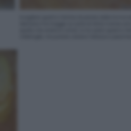
Scegliete quattro fettine di patate dalla forma si
Mettete il formaggio su tutte le fette tranne un
quella che andrà in cima). Io ho usato quattro fe
millefoglie, ma potete variare l’altezza a piacime