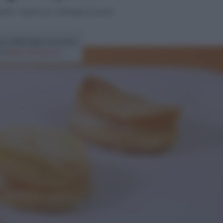
buffet
>
Finger food
>
Millefoglie di patate
ta millefoglie di patate
di
Elena Amatucci