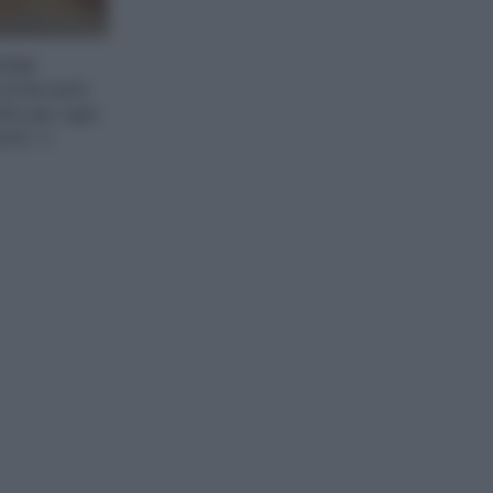
mile.
a (che sarà
tte per ogni
nto. :)