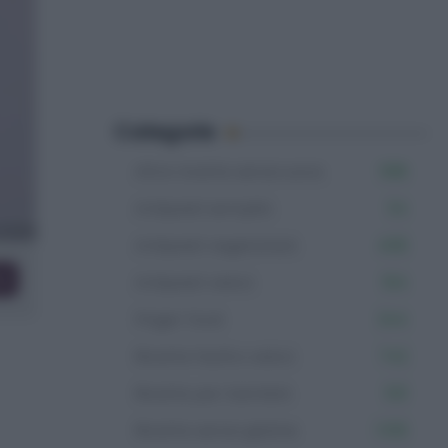
Categorie
Altre ricette senza uova
598
Antipasti semplici
54
Antipasti vegetariani
408
co
Antipasti veloci
164
Finger food
344
Ricette facili e veloci
742
Ricette per bambini
531
Ricette senza glutine
1.106