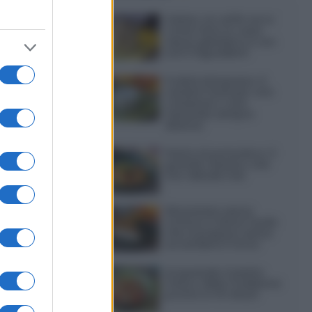
Gelato al caffè: ecco
come farlo in casa
senza gelatiera e con
soli 3 ingredienti
Frullati di banana: 4
varianti facili per una
colazione o una
merenda sempre
diversa
Pasta al pomodoro: il
grande classico che
non delude mai
Sbriciolata senza
cottura: il dolce facile
che si prepara senza
accendere il forno
Acquasale: il piatto
fresco della tradizione
pronto in 10 minuti