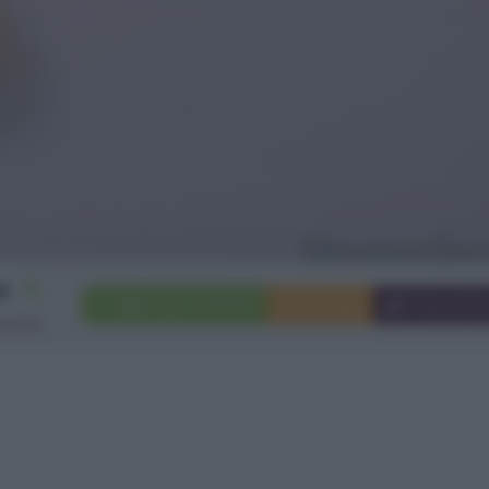
4
Aggiungi a preferiti
Stampa
Invia ami
rsone