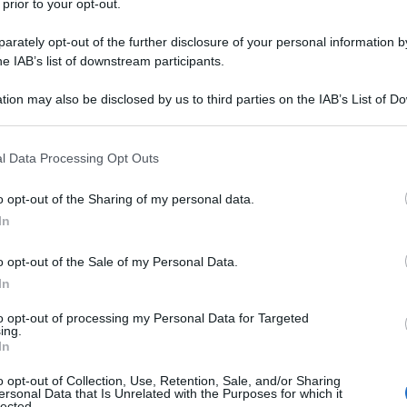
 prior to your opt-out.
rately opt-out of the further disclosure of your personal information by
he IAB’s list of downstream participants.
tion may also be disclosed by us to third parties on the IAB’s List of 
 that may further disclose it to other third parties.
pepe
 that this website/app uses one or more Google services and may gath
l Data Processing Opt Outs
including but not limited to your visit or usage behaviour. You may click 
olio di semi
per friggere
 to Google and its third-party tags to use your data for below specifi
o opt-out of the Sharing of my personal data.
ogle consent section.
In
o opt-out of the Sale of my Personal Data.
In
a millefoglie di patate
to opt-out of processing my Personal Data for Targeted
ing.
In
o opt-out of Collection, Use, Retention, Sale, and/or Sharing
ersonal Data that Is Unrelated with the Purposes for which it
lected.