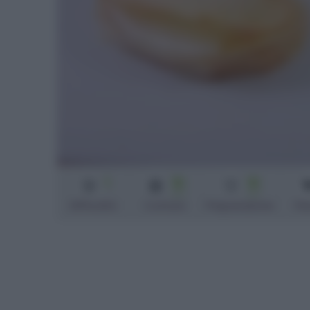
1
10
10
min
min
Difficoltà
Cottura
Preparazione
Pe