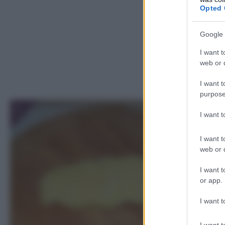
Opted 
Google 
I want t
web or d
I want t
purpose
1
I want 
I want t
web or d
I want t
or app.
I want t
I want t