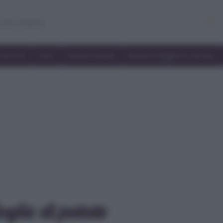
Secondi
Dolci
Ricette bimby
Ricette friggitrice ad aria
oglie di patate