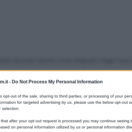
patate da poter servire come antipasto finger food a
.it -
Do Not Process My Personal Information
rchè la amo!), ma potete usare anche qualche altro
to opt-out of the sale, sharing to third parties, or processing of your per
formation for targeted advertising by us, please use the below opt-out s
rare una torta di compleanno di Peppa Pig (chi h
 selection.
 l’ho scoperta da poco, ma il nome mi fa troppo r
 that after your opt-out request is processed you may continue seeing i
sito, magari può tornarvi utile per qualche compl
ased on personal information utilized by us or personal information dis