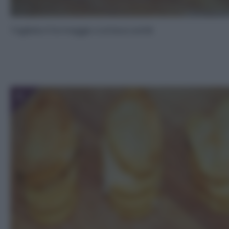
Tagliate il formaggio a strisce sottili.
5