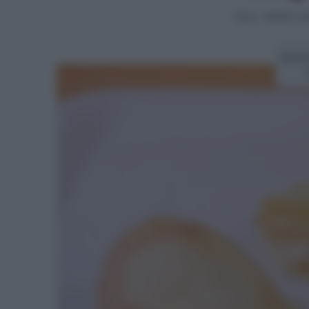
Home
>
Aperitivi e 
Ricet