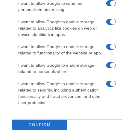
I want to allow Google to send me
Ricette popolari
personalized advertising.
Pasta frolla
I want to allow Google to enable storage
Pasta sfoglia
related to analytics like cookies on web or
Crema pasticcera
device identifiers in apps.
Besciamella
I want to allow Google to enable storage
Pasta per pizze
related to functionality of the website or app.
Pan di Spagna
I want to allow Google to enable storage
Cheesecake
related to personalization.
I want to allow Google to enable storage
Newsletter
Mi presento
related to security, including authentication
functionality and fraud prevention, and other
Contattami
Privacy Policy
user protection.
CONFIRM
© 2022 gnamgnam.it