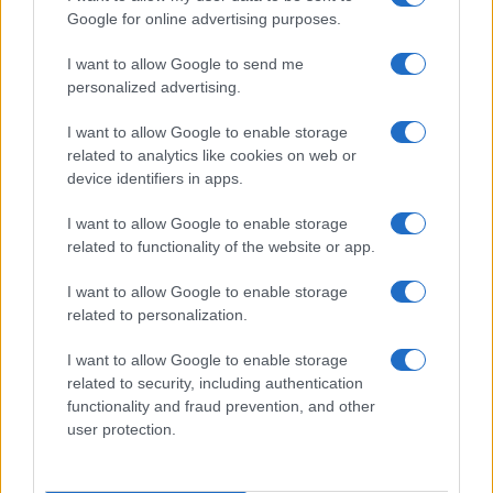
proprietà dell'autrice Elena Amatucci e sono protetti dalla
Google for online advertising purposes.
legge sul diritto d'autore n. 633/1941 e successive modifiche.
I want to allow Google to send me
Ricette popolari
personalized advertising.
Pasta frolla
I want to allow Google to enable storage
Pasta sfoglia
related to analytics like cookies on web or
Crema pasticcera
device identifiers in apps.
Besciamella
I want to allow Google to enable storage
Pasta per pizze
related to functionality of the website or app.
Pan di Spagna
I want to allow Google to enable storage
Cheesecake
related to personalization.
I want to allow Google to enable storage
Newsletter
Mi presento
related to security, including authentication
functionality and fraud prevention, and other
Contattami
Privacy Policy
user protection.