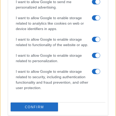
I want to allow Google to send me
Ricette popolari
personalized advertising.
Pasta frolla
I want to allow Google to enable storage
Pasta sfoglia
related to analytics like cookies on web or
Crema pasticcera
device identifiers in apps.
Besciamella
I want to allow Google to enable storage
Pasta per pizze
related to functionality of the website or app.
Pan di Spagna
I want to allow Google to enable storage
Cheesecake
related to personalization.
I want to allow Google to enable storage
Newsletter
Mi presento
related to security, including authentication
functionality and fraud prevention, and other
Contattami
Privacy Policy
user protection.
CONFIRM
© 2022 gnamgnam.it