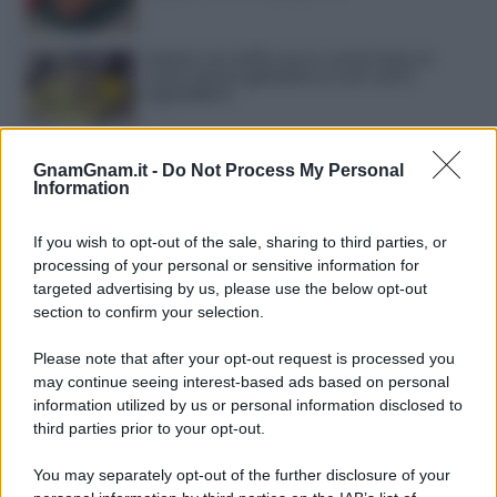
Gelato al caffè: ecco come farlo in
casa senza gelatiera e con soli 3
ingredienti
Frullati di banana: 4 varianti facili per
una colazione o una merenda sempre
GnamGnam.it -
Do Not Process My Personal
diversa
Information
Pasta al pomodoro: il grande classico
If you wish to opt-out of the sale, sharing to third parties, or
che non delude mai
processing of your personal or sensitive information for
targeted advertising by us, please use the below opt-out
section to confirm your selection.
Sbriciolata senza cottura: il dolce facile
che si prepara senza accendere il forno
Please note that after your opt-out request is processed you
may continue seeing interest-based ads based on personal
information utilized by us or personal information disclosed to
third parties prior to your opt-out.
You may separately opt-out of the further disclosure of your