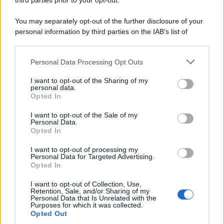
third parties prior to your opt-out.
You may separately opt-out of the further disclosure of your
personal information by third parties on the IAB’s list of
downstream participants.
Personal Data Processing Opt Outs
This information may also be disclosed by us to third parties
on the IAB’s List of Downstream Participants that may further
I want to opt-out of the Sharing of my
disclose it to other third parties.
personal data.
Opted In
Please note that this website/app uses one or more Google
services and may gather and store information including but
I want to opt-out of the Sale of my
Personal Data.
not limited to your visit or usage behaviour. You may click to
Opted In
grant or deny consent to Google and its third-party tags to
use your data for below specified purposes in below Google
I want to opt-out of processing my
consent section.
Personal Data for Targeted Advertising.
Opted In
I want to opt-out of Collection, Use,
Retention, Sale, and/or Sharing of my
Personal Data that Is Unrelated with the
Purposes for which it was collected.
Opted Out