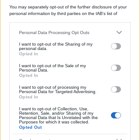
You may separately opt-out of the further disclosure of your
personal information by third parties on the IAB’s list of
downstream participants.
Personal Data Processing Opt Outs
This information may also be disclosed by us to third parties
on the IAB’s List of Downstream Participants that may further
I want to opt-out of the Sharing of my
disclose it to other third parties.
personal data.
Opted In
Please note that this website/app uses one or more Google
services and may gather and store information including but
I want to opt-out of the Sale of my
Personal Data.
not limited to your visit or usage behaviour. You may click to
Opted In
grant or deny consent to Google and its third-party tags to
use your data for below specified purposes in below Google
I want to opt-out of processing my
consent section.
Personal Data for Targeted Advertising.
Opted In
I want to opt-out of Collection, Use,
Retention, Sale, and/or Sharing of my
Personal Data that Is Unrelated with the
Purposes for which it was collected.
Opted Out