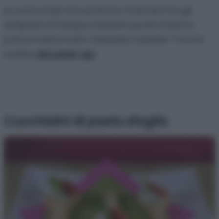
Le uova sode non possono mancare tra gli
antipasti di Pasqua, bastano pochi minuti e
potrai trasformarli i simpatici topolini! Trovi la
ricetta
cliccando qui.
Cucchiaini di pasta sfoglia