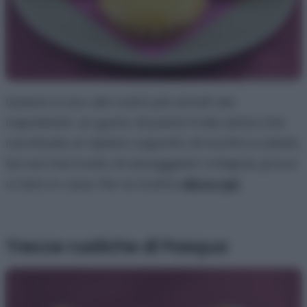
Questo è uno dei rustici più amati dai
napoletani: un gusto di pasta frolla dolce che
racchiude un ripieno saporito di ricotta e salate.
Se non hai modo di assaggiarlo a Napoli, prova
a farlo in casa. Per la ricetta
clicca qui
.
Trecce rustiche di Pasqua