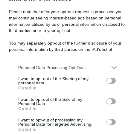
Please note that after your opt-out request is processed you
may continue seeing interest-based ads based on personal
information utilized by us or personal information disclosed to
third parties prior to your opt-out.
You may separately opt-out of the further disclosure of your
personal information by third parties on the IAB’s list of
downstream participants.
Personal Data Processing Opt Outs
This information may also be disclosed by us to third parties
on the IAB’s List of Downstream Participants that may further
I want to opt-out of the Sharing of my
disclose it to other third parties.
personal data.
Speciali
Opted In
Please note that this website/app uses one or more Google
services and may gather and store information including but
I want to opt-out of the Sale of my
Torte di compleanno
Personal Data.
not limited to your visit or usage behaviour. You may click to
Opted In
grant or deny consent to Google and its third-party tags to
use your data for below specified purposes in below Google
I want to opt-out of processing my
consent section.
Personal Data for Targeted Advertising.
Torta di mele senza burro
Opted In