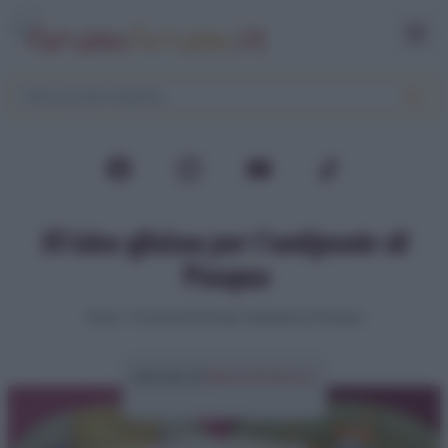
10 idee sfiziose per l’antipasto di
Pasqua
Home
>
10 idee sfiziose per l’antipasto di Pasqua
Articolo di
Elena Amatucci