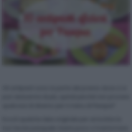
Gli antipasti sono la parte del pranzo dove ci si
può sbizzarrire di più, quindi perchè non provare
qualcosa di diverso per il menu di Pasqua?
Eccoti qualche idea originale per arricchire la
tua tavola pasquale: basta poco a trasformare