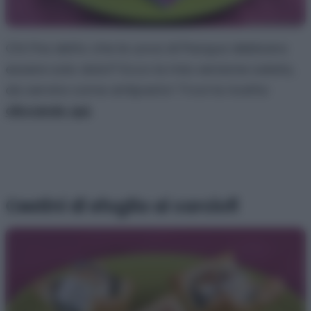
Chi l’ha detto che le uova di Pasqua debbano
essere solo dolci? Ecco la mia versione salata,
da servire come antipasto! Trovi la ricetta
cliccando qui.
Cestini di sfoglia ai carciofi