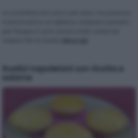
Le crostatine non sono solo dolci, ma possono
trasformarsi in un delizioso antipasto perfetto
per Pasqua. E sono anche molto carine da
vedere! Per la ricetta
clicca qui
.
Rustici napoletani con ricotta e
salame