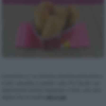
Il pacchero è un formato di pasta particolare e
molto versatile, in questo caso l’ho farcito con
della buona ricotta, impanato e fritto: una vera
delizia! Per la ricetta
clicca qui
.