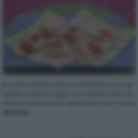
Se cerchi un’idea veloce ma d’effetto, prova gli
spiedini di pasta sfoglia. Una simpatica idea da
utilizzare anche come segnaposto. Per la ricetta
clicca qui
.