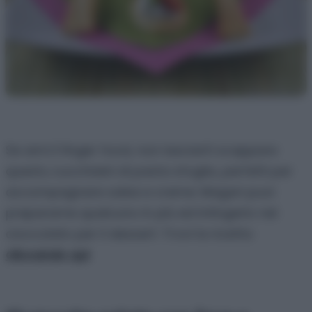
Se ami il finger food, non lasciarti scappare
questu cucchiaini di pasta sfoglia, perfetti per
accompagnare salse e creme. Magari puoi
prepararne qualcuno in più ed intingerlo nel
cioccolato per il dessert. Trovi la ricetta
cliccando qui