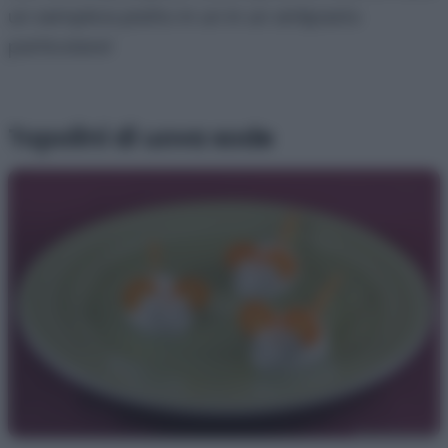
un semplice piatto in un in un antipasto
particolare!
Topolini di uova sode