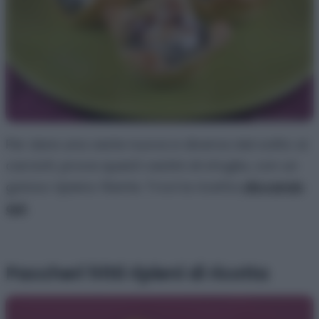
Per dare una veste nuova e diversa dal solito ai
carciofi, prova questi cestini di sfoglia, con un
goloso ripieno filante. Trovi la ricetta
cliccando
qui.
Paccheri fritti ripieni di ricotta