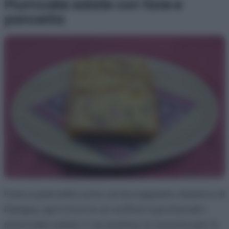
Plumcake salate con fave e
pancetta
Fave e pancetta sono un’accoppiata classica di
Pasqua, qui li trovi in un soffice e profumato
plumcake salato. E se avanza, lo si porta per la