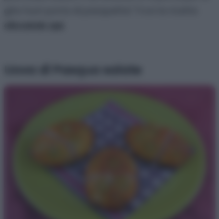
gita fuori porta di pasquetta! Trovi la ricetta
cliccando qui.
Uova di Pasqua salate