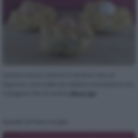
Queste trecce rustiche ti faranno fare un
figurone: sono belle da vedere e buonissime da
mangiare! Per la ricetta
clicca qui
.
Spiedini di Pasta sfoglia