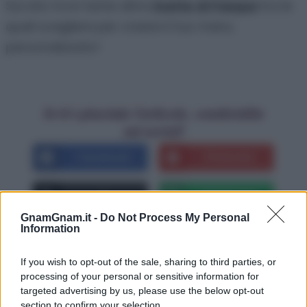
Sul sito trovi tante altre
ricette di Pasqua
tra le
quali scegliere per creare il tuo menu
personalizzato!
Se ti è piaciuto l'articolo, condividilo
sui social!
Facebook
Pinterest
X
Whatsapp
GnamGnam.it -
Do Not Process My Personal
Information
Commenti
If you wish to opt-out of the sale, sharing to third parties, or
processing of your personal or sensitive information for
Scrivi un commento
Visualizza i commenti
targeted advertising by us, please use the below opt-out
section to confirm your selection.