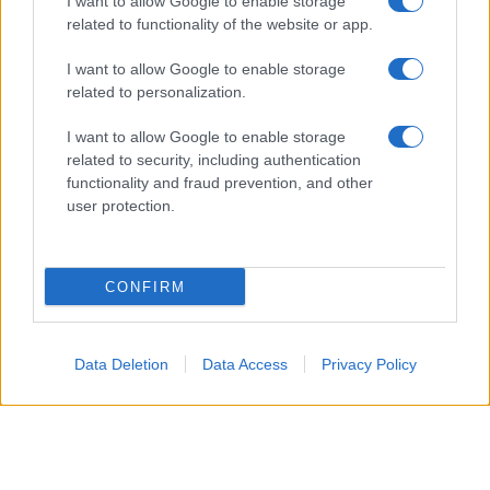
I want to allow Google to enable storage
Gelato al caffè: ecco come farlo in
related to functionality of the website or app.
casa senza gelatiera e con soli 3
ingredienti
I want to allow Google to enable storage
related to personalization.
Frullati di banana: 4 varianti facili per
una colazione o una merenda sempre
diversa
I want to allow Google to enable storage
related to security, including authentication
functionality and fraud prevention, and other
Pasta al pomodoro: il grande classico
user protection.
che non delude mai
Sbriciolata senza cottura: il dolce facile
CONFIRM
che si prepara senza accendere il forno
TOP
Data Deletion
Data Access
Privacy Policy
Acquasale: il piatto fresco della
tradizione pronto in 10 minuti