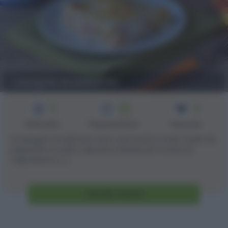
Lasagne al salmone
3
50
4
min
Difficoltà
Preparazione
Persone
Le lasagne al salmone sono una ricetta molto facile da
preparare e molto saporita, l'ideale per il menù di
Capodanno [...]
Vai alla ricetta