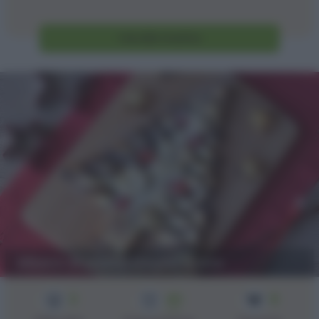
Vai alla ricetta
Albero di pasta sfoglia dolce
3
40
8
min