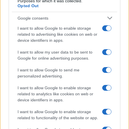
Purposes for which it was collected.
Opted Out
Google consents
I want to allow Google to enable storage
related to advertising like cookies on web or
Le ricette di GnamGnam by Elena Amatucci
device identifiers in apps.
Le immagini e i testi pubblicati in questo sito sono di
I want to allow my user data to be sent to
proprietà dell'autrice Elena Amatucci e sono protetti dalla
Google for online advertising purposes.
legge sul diritto d'autore n. 633/1941 e successive modifiche.
I want to allow Google to send me
Ricette popolari
personalized advertising.
Pasta frolla
I want to allow Google to enable storage
Pasta sfoglia
related to analytics like cookies on web or
Crema pasticcera
device identifiers in apps.
Besciamella
I want to allow Google to enable storage
Pasta per pizze
related to functionality of the website or app.
Pan di Spagna