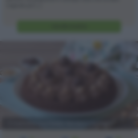
originale per [...]
Vai alla ricetta
Crostata morbida ferrero rocher