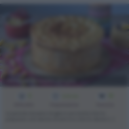
Pentola di pasta sfoglia
3
10
1h 30 min
Difficoltà
Preparazione
Persone
La pentola di pasta sfoglia è una ricetta che ho
preparato una decina di anni fa e che ho deciso [...]