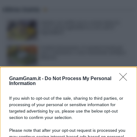
Ultime ricette
Gelato al caffè: ecco come farlo in
casa senza gelatiera e con soli 3
ingredienti
Frullati di banana: 4 varianti facili per
una colazione o una merenda sempre
diversa
Pasta al pomodoro: il grande classico
che non delude mai
GnamGnam.it -
Do Not Process My Personal
Information
Sbriciolata senza cottura: il dolce facile
If you wish to opt-out of the sale, sharing to third parties, or
che si prepara senza accendere il forno
processing of your personal or sensitive information for
targeted advertising by us, please use the below opt-out
section to confirm your selection.
Acquasale: il piatto fresco della
tradizione pronto in 10 minuti
Please note that after your opt-out request is processed you
may continue seeing interest-based ads based on personal