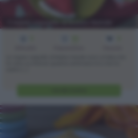
Crepes cappello di Babbo Natale
3
50
4
min
Difficoltà
Preparazione
Persone
Le crepes cappello di Babbo Natale sono un'idea che
ho visto su internet qualche settimana fa e che ho
subito [...]
Vai alla ricetta