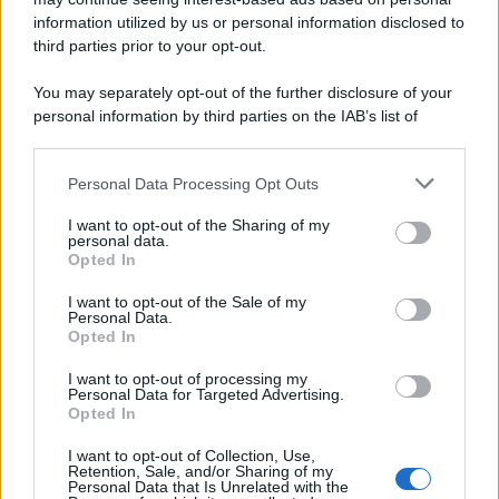
information utilized by us or personal information disclosed to
third parties prior to your opt-out.
You may separately opt-out of the further disclosure of your
personal information by third parties on the IAB’s list of
downstream participants.
Personal Data Processing Opt Outs
This information may also be disclosed by us to third parties
on the IAB’s List of Downstream Participants that may further
I want to opt-out of the Sharing of my
disclose it to other third parties.
personal data.
Opted In
Please note that this website/app uses one or more Google
services and may gather and store information including but
I want to opt-out of the Sale of my
Personal Data.
not limited to your visit or usage behaviour. You may click to
Opted In
grant or deny consent to Google and its third-party tags to
use your data for below specified purposes in below Google
I want to opt-out of processing my
consent section.
Personal Data for Targeted Advertising.
Opted In
I want to opt-out of Collection, Use,
Retention, Sale, and/or Sharing of my
Personal Data that Is Unrelated with the