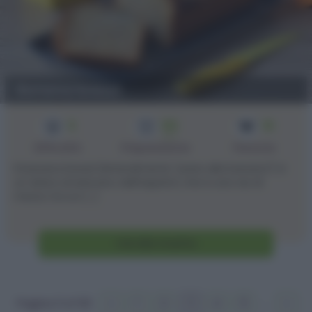
Banana bread
3
55
10
min
Difficoltà
Preparazione
Persone
Il banana bread (letteralmente "pane alla banana") è
un dolce americano dall'aspetto che è una via di
mezzo tra un [...]
Vai alla ricetta
Pagina 3 of 93
«
1
2
3
4
5
...
»