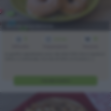
Graffe napoletane
3
10
1h 10 min
Difficoltà
Preparazione
Persone
Le graffe napoletane sono dei dolci fritti che in teoria si
fanno a Carnevale, ma che di fatto si trovano [...]
Vai alla ricetta