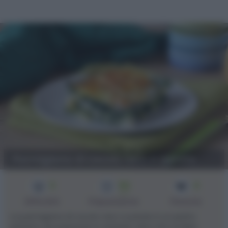
Parmigiana di cavolo nero e patate
3
50
4
min
Difficoltà
Preparazione
Persone
La parmigiana di cavolo nero e patate è un piatto
perfetto da preparare in anticipo oltre che un'idea