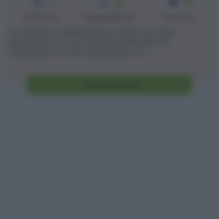
3
60
12
min
Difficoltà
Preparazione
Persone
La crostata morbida ferrero rocher è un dolce
golosissimo, che non richiede grandi doti da
decoratrice, ma che sicuramente vi [...]
Vai alla ricetta