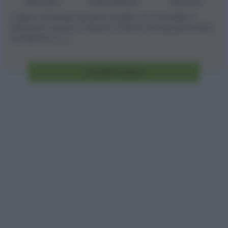
Difficoltà
Preparazione
Persone
L'albero di Natale di pasta sfoglia con la Nutella è
diventato ormai un classico: nuente stampi particolari,
si prepara in [...]
Vai alla ricetta