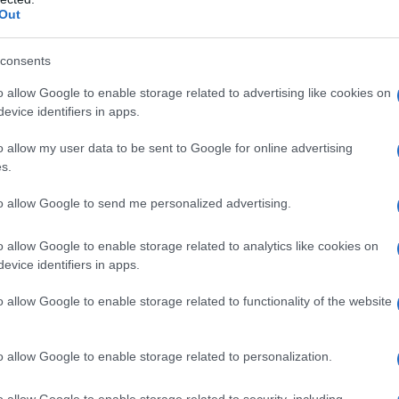
Out
consents
o allow Google to enable storage related to advertising like cookies on
evice identifiers in apps.
o allow my user data to be sent to Google for online advertising
Ghirlanda di paccheri
s.
to allow Google to send me personalized advertising.
3
1h 15 min
Difficoltà
Preparazione
Pers
o allow Google to enable storage related to analytics like cookies on
evice identifiers in apps.
La ghirlanda di paccheri è un'idea che mi è venuta u
di giorni fa, mentre mi scervellavo per farvi [...]
o allow Google to enable storage related to functionality of the website
o allow Google to enable storage related to personalization.
Vai alla ricetta
o allow Google to enable storage related to security, including