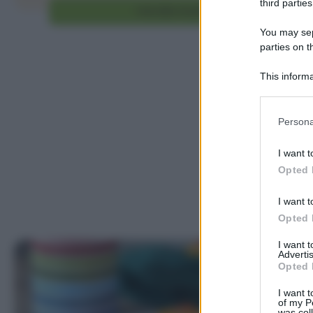
third parties
Vai alla ricetta
You may sepa
parties on t
This informa
Participants
Please note
Persona
information 
deny consent
I want t
in below Go
Opted 
I want t
Opted 
I want 
Advertis
Opted 
I want t
of my P
was col