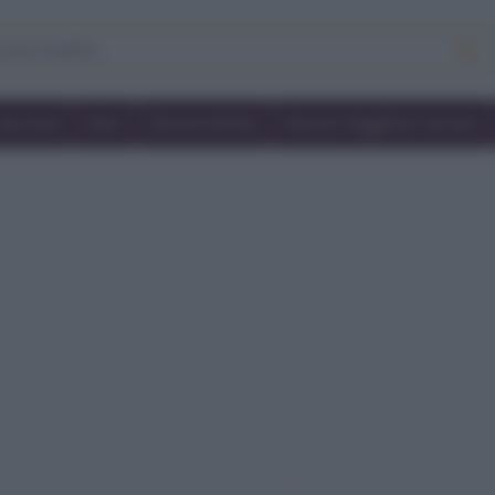
Secondi
Dolci
Ricette bimby
Ricette friggitrice ad aria