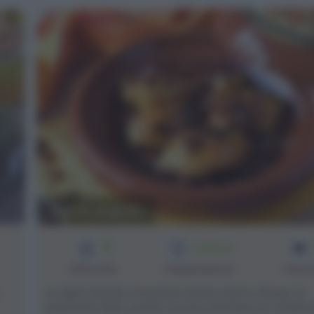
Tajine di pollo
3
1h 25 min
Difficoltà
Preparazione
Pers
La tajine di pollo è la prima ricetta che ho deciso di
preparare dopo essere tornata dal Marocco (insieme a