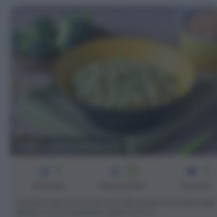
Pasta ceci e broccoli
3
35
2
min
Difficoltà
Preparazione
Persone
La pasta ceci e broccoli è uno dei pranzi che preparo più
spesso, e più in generale, i primi con [...]