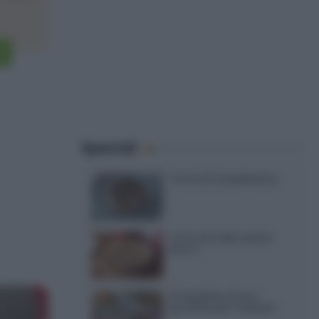
Speciali
Torte di compleanno
Torta di mele senza
burro
12 insalate di riso
perfette per l’estate