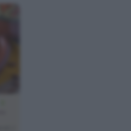
2
one
l [...]