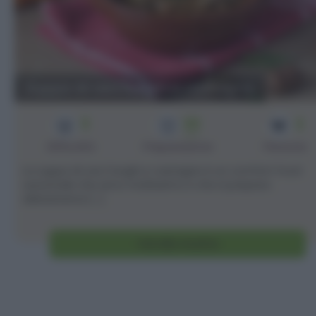
Zuppa di ceci funghi e castagne
3
30
2
min
Difficoltà
Preparazione
Persone
La zuppa di ceci funghi e castagne è un comfort food
autunnale che amo moltissimo e che si prepara
abbastanza [...]
Vai alla ricetta