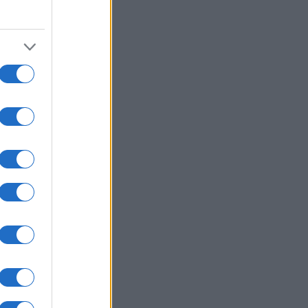
6
one
n paio