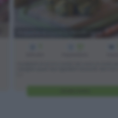
Polpette di zucca e cavolo nero
3
50
min
Difficoltà
Preparazione
Pers
Le polpette di zucca e cavolo nero sono un modo di
mangiare questi due ingredienti autunnali, oltre che 
[...]
Vai alla ricetta