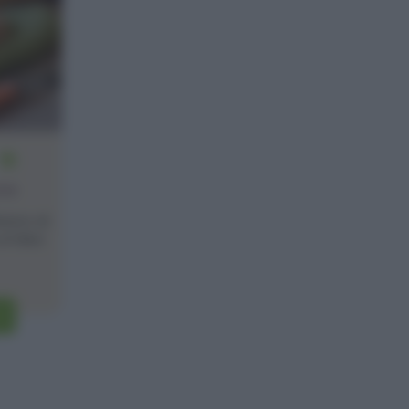
16
one
verso di
un'idea