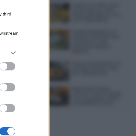
Gelato al caffè: ecco
come farlo in casa
 third
senza gelatiera e con
soli 3 ingredienti
Frullati di banana: 4
Downstream
varianti facili per una
colazione o una
merenda sempre
er and store
diversa
to grant or
ed purposes
Pasta al pomodoro: il
grande classico che
non delude mai
Sbriciolata senza
cottura: il dolce facile
che si prepara senza
accendere il forno