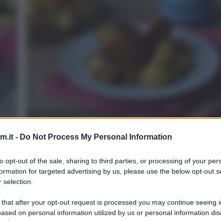
Pollo al forno con patate
.it -
Do Not Process My Personal Information
3
55
min
Difficoltà
Preparazione
Pers
to opt-out of the sale, sharing to third parties, or processing of your per
formation for targeted advertising by us, please use the below opt-out s
osì
Il pollo al forno è un grande classico che ogni famigl
 selection.
interpreta a modo suo, tanto che è raro trovarne [...]
 that after your opt-out request is processed you may continue seeing i
ased on personal information utilized by us or personal information dis