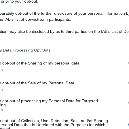
 prior to your opt-out.
Vai alla ricetta
rately opt-out of the further disclosure of your personal information by
he IAB’s list of downstream participants.
tion may also be disclosed by us to third parties on the IAB’s List of 
 that may further disclose it to other third parties.
 that this website/app uses one or more Google services and may gath
l Data Processing Opt Outs
including but not limited to your visit or usage behaviour. You may click 
 to Google and its third-party tags to use your data for below specifi
o opt-out of the Sharing of my personal data.
ogle consent section.
In
o opt-out of the Sale of my Personal Data.
In
to opt-out of processing my Personal Data for Targeted
ing.
In
o opt-out of Collection, Use, Retention, Sale, and/or Sharing
ersonal Data that Is Unrelated with the Purposes for which it
lected.