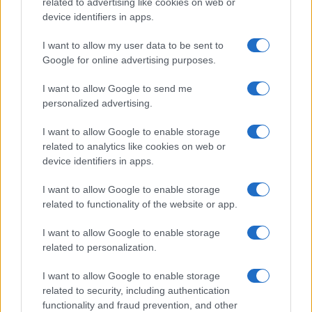
related to advertising like cookies on web or
Le ricette di GnamGnam by Elena Amatucci
device identifiers in apps.
Le immagini e i testi pubblicati in questo sito sono di
I want to allow my user data to be sent to
proprietà dell'autrice Elena Amatucci e sono protetti dalla
Google for online advertising purposes.
legge sul diritto d'autore n. 633/1941 e successive modifiche.
I want to allow Google to send me
Ricette popolari
personalized advertising.
Pasta frolla
I want to allow Google to enable storage
Pasta sfoglia
related to analytics like cookies on web or
Crema pasticcera
device identifiers in apps.
Besciamella
I want to allow Google to enable storage
Pasta per pizze
related to functionality of the website or app.
Pan di Spagna
I want to allow Google to enable storage
Cheesecake
related to personalization.
I want to allow Google to enable storage
Newsletter
Mi presento
related to security, including authentication
functionality and fraud prevention, and other