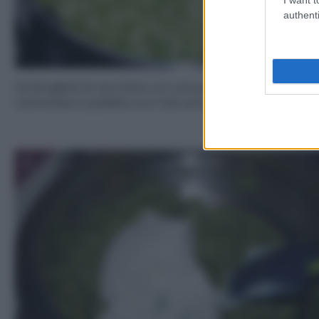
authenti
Grattugiate le zucchine con una grattugia a forgi largh
mettetele in padella con l’olio ed un po’ di sale.
3