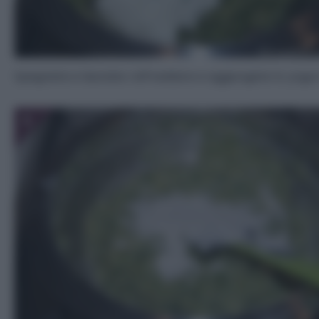
Spegnete e lasciate raffreddare e aggiungete lo yogur
5