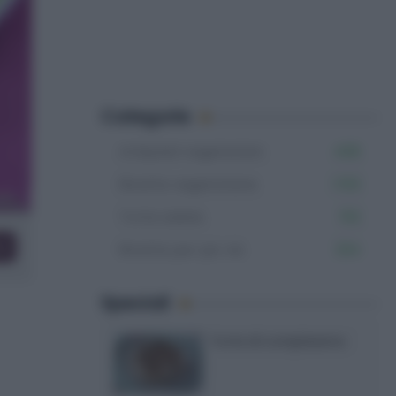
Categorie
Antipasti vegetariani
408
Ricette vegetariane
1.153
Torte salate
152
co
Ricette per pic nic
334
Speciali
Torte di compleanno