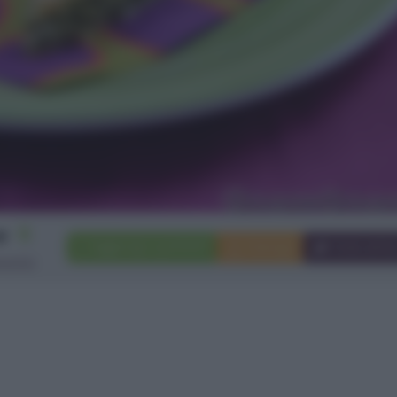
6
Aggiungi a preferiti
Stampa
Invia ami
rsone