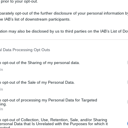
 prior to your opt-out.
e pesto
rately opt-out of the further disclosure of your personal information by
he IAB’s list of downstream participants.
1 cucchiaio
di
farina
tion may also be disclosed by us to third parties on the IAB’s List of 
1 cucchiaio
di
olio extravergine d'oliva
 that may further disclose it to other third parties.
 that this website/app uses one or more Google services and may gath
sale
l Data Processing Opt Outs
including but not limited to your visit or usage behaviour. You may click 
 to Google and its third-party tags to use your data for below specifi
pepe
o opt-out of the Sharing of my personal data.
ogle consent section.
In
o opt-out of the Sale of my Personal Data.
In
rta salata zucchine e pesto
to opt-out of processing my Personal Data for Targeted
ing.
In
o opt-out of Collection, Use, Retention, Sale, and/or Sharing
ersonal Data that Is Unrelated with the Purposes for which it
lected.