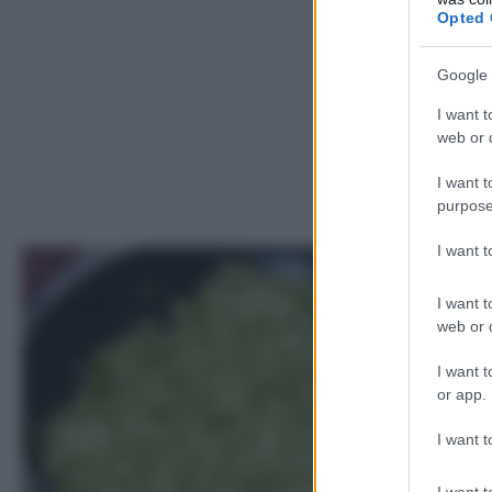
Opted 
Google 
I want t
web or d
I want t
purpose
I want 
1
I want t
web or d
I want t
or app.
I want t
I want t