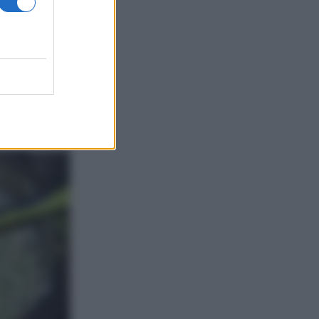
acendo
te con il