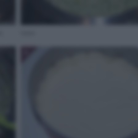
t,
l’uovo
6