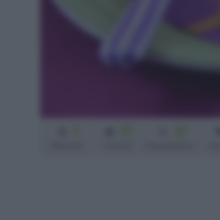
3
50
25
min
min
Difficoltà
Cottura
Preparazione
Pe