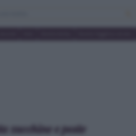
Secondi
Dolci
Ricette bimby
Ricette friggitrice ad aria
ta zucchine e pesto