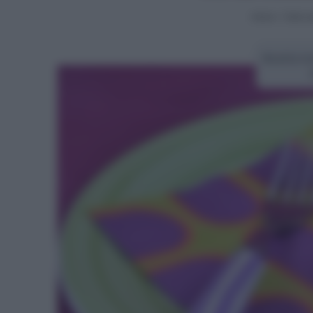
Home
>
Torte s
Ricetta to