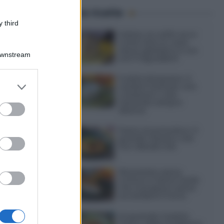
Ultime ricette
 third
Gelato al caffè: ecco
come farlo in casa
senza gelatiera e con
Downstream
soli 3 ingredienti
Frullati di banana: 4
er and store
varianti facili per una
to grant or
colazione o una
merenda sempre
ed purposes
diversa
Pasta al pomodoro: il
grande classico che
non delude mai
Sbriciolata senza
cottura: il dolce facile
che si prepara senza
accendere il forno
Acquasale: il piatto
fresco della tradizione