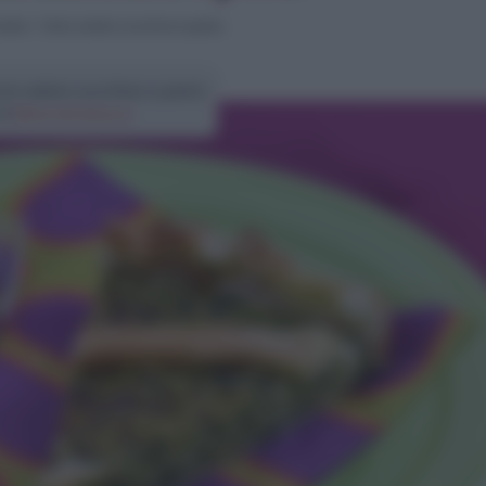
alate
>
Torta salata zucchine e pesto
rta salata zucchine e pesto
di
Elena Amatucci