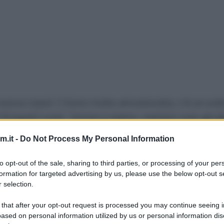
mia nuova casa! :) Sono molto emozionata, c’è un sol
 (troppe) cose. Ormai ci siamo, restano solo gli ul
una mi sono anticipata un po’ di ricettine, come qu
.it -
Do Not Process My Personal Information
per due giorni, per la serie “non ho tempo nemmeno
i zucchine e pesto con aggiunta di yogurt, per sgras
to opt-out of the sale, sharing to third parties, or processing of your per
formation for targeted advertising by us, please use the below opt-out s
iutto crudo, ma dal momento che dal frigo non è sal
 selection.
!
 that after your opt-out request is processed you may continue seeing i
e maniche! :D
ased on personal information utilized by us or personal information dis