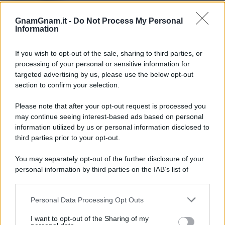
Frullati di banana: 4 varianti facili per
una colazione o una merenda sempre
GnamGnam.it -
Do Not Process My Personal
diversa
Information
Pasta al pomodoro: il grande classico
If you wish to opt-out of the sale, sharing to third parties, or
che non delude mai
processing of your personal or sensitive information for
targeted advertising by us, please use the below opt-out
section to confirm your selection.
Sbriciolata senza cottura: il dolce facile
che si prepara senza accendere il forno
Please note that after your opt-out request is processed you
may continue seeing interest-based ads based on personal
information utilized by us or personal information disclosed to
third parties prior to your opt-out.
You may separately opt-out of the further disclosure of your
personal information by third parties on the IAB’s list of
downstream participants.
Personal Data Processing Opt Outs
This information may also be disclosed by us to third parties
on the IAB’s List of Downstream Participants that may further
I want to opt-out of the Sharing of my
disclose it to other third parties.