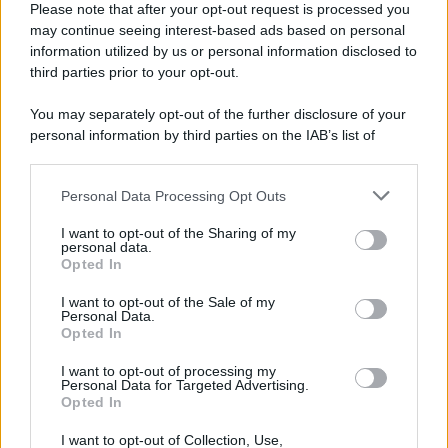
che si prepara senza accendere il forno
Please note that after your opt-out request is processed you
may continue seeing interest-based ads based on personal
information utilized by us or personal information disclosed to
third parties prior to your opt-out.
You may separately opt-out of the further disclosure of your
personal information by third parties on the IAB’s list of
downstream participants.
Personal Data Processing Opt Outs
This information may also be disclosed by us to third parties
on the IAB’s List of Downstream Participants that may further
I want to opt-out of the Sharing of my
disclose it to other third parties.
personal data.
Opted In
Please note that this website/app uses one or more Google
services and may gather and store information including but
I want to opt-out of the Sale of my
Personal Data.
not limited to your visit or usage behaviour. You may click to
Opted In
grant or deny consent to Google and its third-party tags to
use your data for below specified purposes in below Google
I want to opt-out of processing my
consent section.
Personal Data for Targeted Advertising.
Opted In
I want to opt-out of Collection, Use,