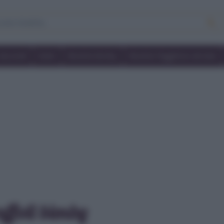
Secondi
Dolci
Ricette bimby
Ricette friggitrice ad aria
uffoli bimby