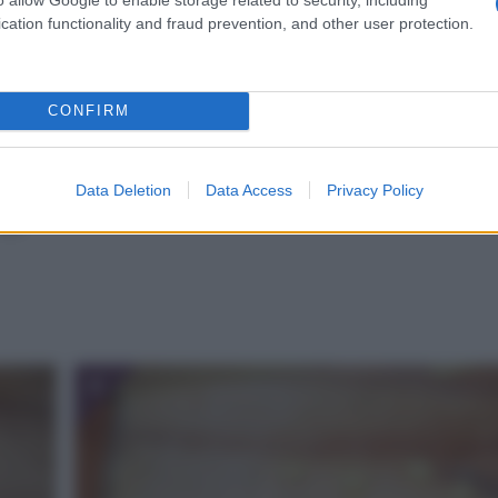
cation functionality and fraud prevention, and other user protection.
CONFIRM
 la
Prendete dei pezzetti di impasto, fate dei cordon
necessario infarinate il piano da lavoro.
Data Deletion
Data Access
Privacy Policy
Vel
4