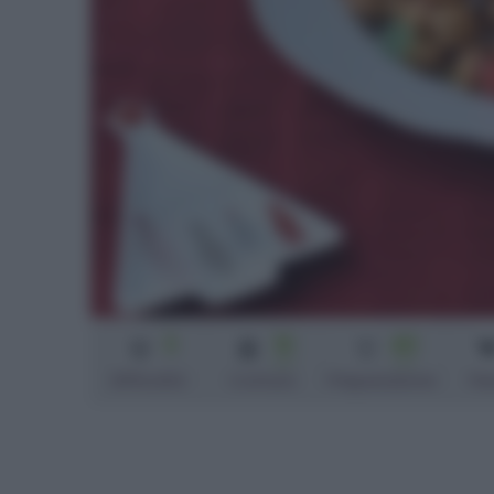
3
10
40
min
min
Difficoltà
Cottura
Preparazione
Pe