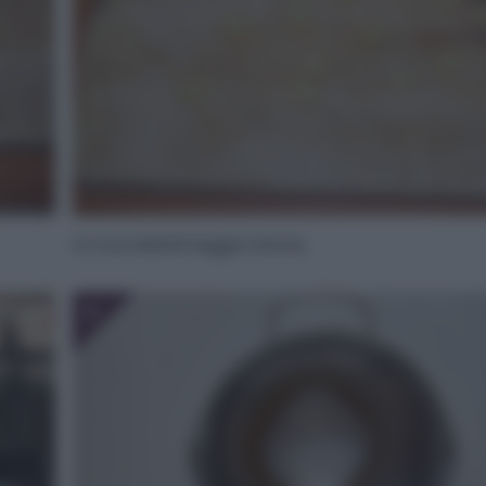
Arrotondateli leggermente.
6