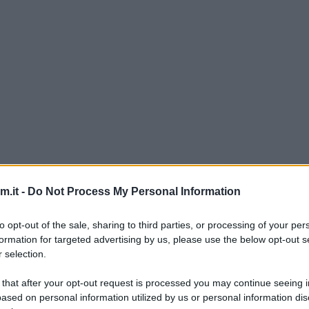
e si preparano a Natale e Carnevale. Si tratta di p
.it -
Do Not Process My Personal Information
 canditi. Potete seguire la ricetta con il bimby, ma su
care qui
.
to opt-out of the sale, sharing to third parties, or processing of your per
formation for targeted advertising by us, please use the below opt-out s
 selection.
 that after your opt-out request is processed you may continue seeing i
ased on personal information utilized by us or personal information dis