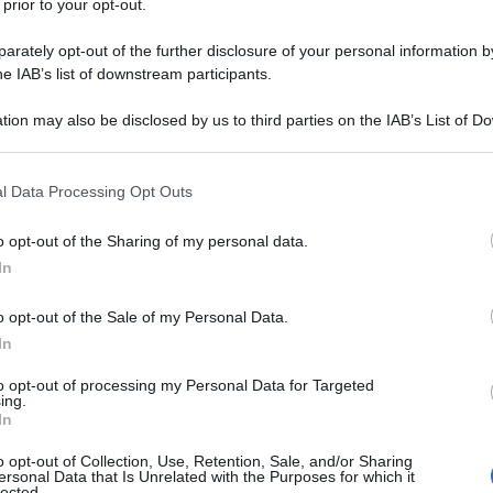
 prior to your opt-out.
buccia di limone
grattugiata
rately opt-out of the further disclosure of your personal information by
150 g
di
zucchero
he IAB’s list of downstream participants.
1 pizzico
di
sale
tion may also be disclosed by us to third parties on the IAB’s List of 
 that may further disclose it to other third parties.
olio di semi
per friggere
 that this website/app uses one or more Google services and may gath
l Data Processing Opt Outs
including but not limited to your visit or usage behaviour. You may click 
 to Google and its third-party tags to use your data for below specifi
o opt-out of the Sharing of my personal data.
ogle consent section.
frutta candita
(se vi piace)
In
o opt-out of the Sale of my Personal Data.
In
to opt-out of processing my Personal Data for Targeted
e gli struffoli bimby
ing.
In
o opt-out of Collection, Use, Retention, Sale, and/or Sharing
ersonal Data that Is Unrelated with the Purposes for which it
lected.