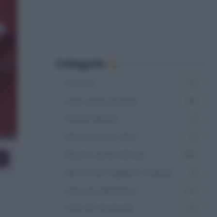
Categorie
Dolcetti
715
Dolci senza lattosio
199
Ricette Bimby
31
Ricette bimby dolci
23
Ricette senza lattosio
984
co
Biscotti da regalare a Natale
81
Dolci di Capodanno
104
Dolci di Carnevale
62