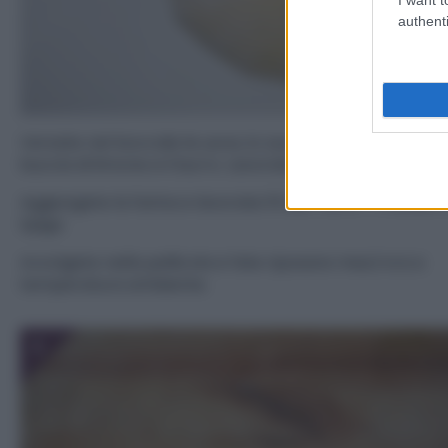
authenti
Versate nel boccale le uova, lo zucchero, il sale, l’anice,
buccia di limone e il burro. Lavorate 30sec. vel 4
Aggiungete la farina e lavorate 10 sec Vel 6 + 1 minuto 
Spiga
Avvolgete nella pellicola e fate riposare mezz’ora a
temperatura ambiente.
3