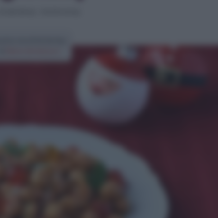
Ricette Bimby
>
Struffoli bimby
cetta struffoli bimby
di
Elena Amatucci