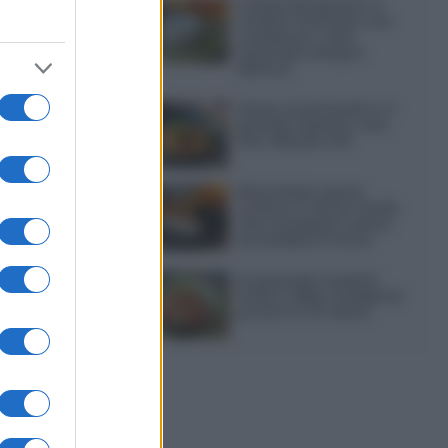
Frullati di banana: 4
varianti facili per una
colazione o una
merenda sempre
diversa
Pasta al pomodoro: il
grande classico che
non delude mai
Sbriciolata senza
cottura: il dolce facile
che si prepara senza
accendere il forno
Acquasale: il piatto
fresco della tradizione
pronto in 10 minuti