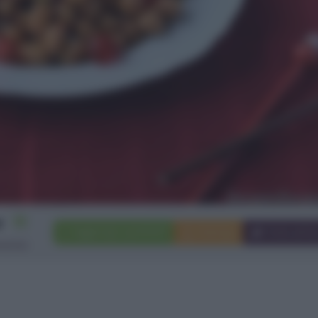
10
Aggiungi a preferiti
Stampa
Invia ami
rsone