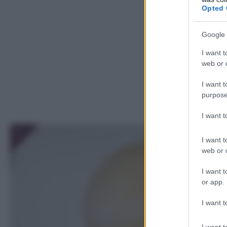
Opted 
Google 
I want t
web or d
I want t
purpose
I want 
1
I want t
web or d
I want t
or app.
I want t
I want t