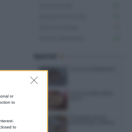
Dolci di Natale
154
Ricette di Carnevale
64
Ricette di Natale
57
Ricette napoletane
103
Speciali
Torte di compleanno
iccole
l sito
Torta di mele senza
sonal or
burro
ection to
12 insalate di riso
nterest-
perfette per l’estate
closed to