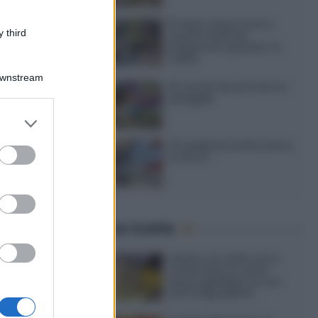
15 dolci senza forno:
 third
ricette facili da
preparare quando fa
caldo
Downstream
15 ricette da portare in
spiaggia
er and store
to grant or
20 antipasti estivi senza
ed purposes
cottura
Ultime ricette
Gelato al caffè: ecco
come farlo in casa
senza gelatiera e con
soli 3 ingredienti