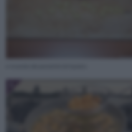
e ricavate dei pezzettini di impasto.
5