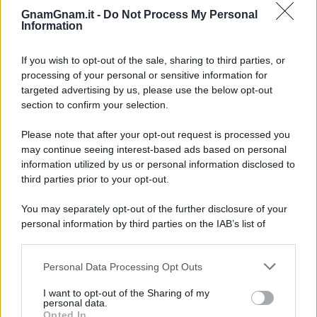
Pasta al pomodoro: il grande classico
che non delude mai
GnamGnam.it -
Do Not Process My Personal
Information
Sbriciolata senza cottura: il dolce facile
If you wish to opt-out of the sale, sharing to third parties, or
che si prepara senza accendere il forno
processing of your personal or sensitive information for
targeted advertising by us, please use the below opt-out
section to confirm your selection.
Acquasale: il piatto fresco della
tradizione pronto in 10 minuti
Please note that after your opt-out request is processed you
may continue seeing interest-based ads based on personal
information utilized by us or personal information disclosed to
third parties prior to your opt-out.
You may separately opt-out of the further disclosure of your
personal information by third parties on the IAB’s list of
downstream participants.
Personal Data Processing Opt Outs
This information may also be disclosed by us to third parties
on the IAB’s List of Downstream Participants that may further
I want to opt-out of the Sharing of my
disclose it to other third parties.
personal data.
Opted In