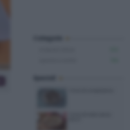
Categorie
Antipasti sfiziosi
555
Aperitivi e buffet
766
Speciali
co
Torte di compleanno
Torta di mele senza
burro