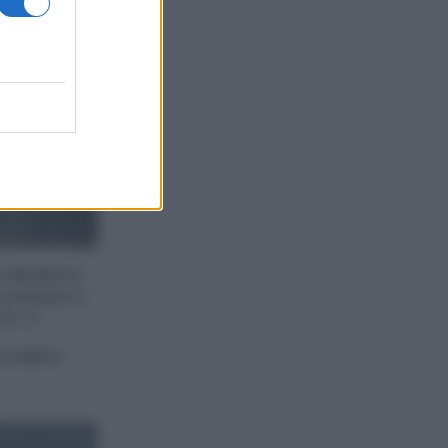
dei dischi,
i andrete a
hi. :D
iscaldato