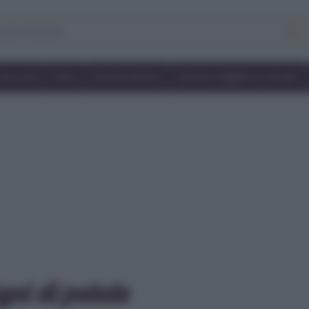
Secondi
Dolci
Ricette bimby
Ricette friggitrice ad aria
gni di patate