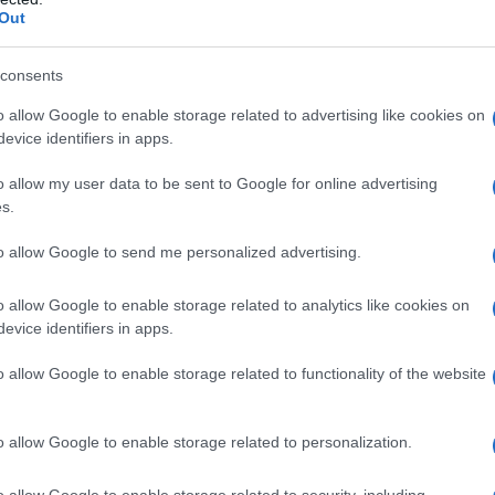
Out
e scrigni di patate
consents
o allow Google to enable storage related to advertising like cookies on
evice identifiers in apps.
o allow my user data to be sent to Google for online advertising
s.
to allow Google to send me personalized advertising.
o allow Google to enable storage related to analytics like cookies on
evice identifiers in apps.
o allow Google to enable storage related to functionality of the website
2
o allow Google to enable storage related to personalization.
o allow Google to enable storage related to security, including