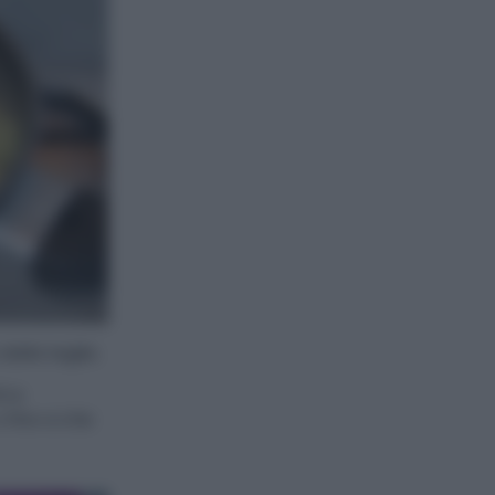
dalla teglia.
i e
o fino a che