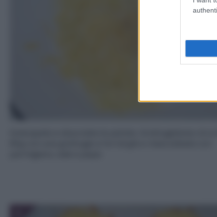
authenti
Sciacquate e sbucciate le patate. Grattugiatene circa
80g con una grattugia a fori larghi e mescolatela con
parmigiano, sale e pepe.
3