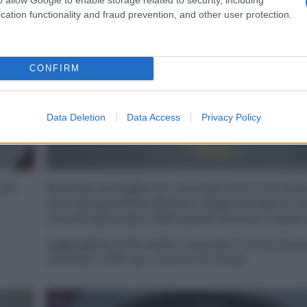
cation functionality and fraud prevention, and other user protection.
CONFIRM
Data Deletion
Data Access
Privacy Policy
 50-
Rivestite una teglia con carta da forno e formate 
poco più grandi del diametro degli stampini in cu
cuocere gli scrigni, infatti questi saranno i coperc
Aggiungete un filo d’olio e cuocete in forno prer
ventilato a 180° per circa 10-15 minuti.
4