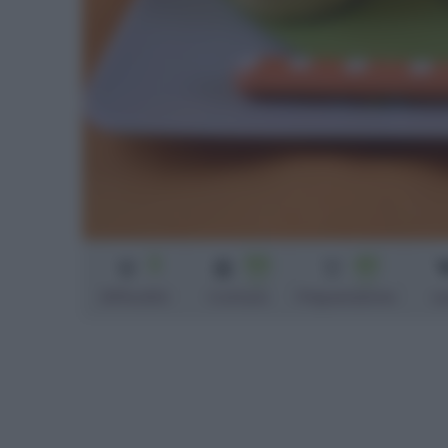
3
55
40
min
min
Difficoltà
Cottura
Preparazione
sc