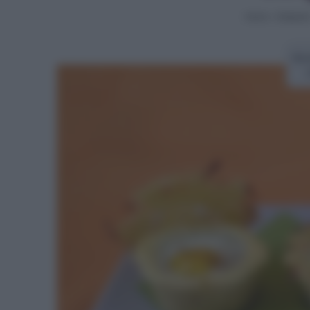
Home
>
Antipast
Ric