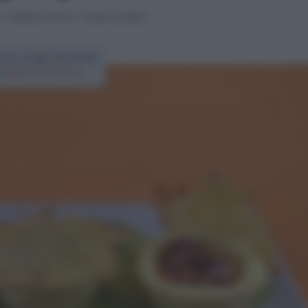
i
>
Antipasti sfiziosi
>
Scrigni di patate
etta scrigni di patate
di
Elena Amatucci