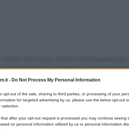
o sfiziosi che mi sono venuti in mente qualche gior
se chiunque l’avesse assaggiata. Sembrano infatti 
on lascia vedere il ripieno, e solo aprendoli si può
.it -
Do Not Process My Personal Information
lle modi. Io sono andata sul classico: uova e sala
 essere gamberi e zucchine, melanzane e pesto, sal
to opt-out of the sale, sharing to third parties, or processing of your per
formation for targeted advertising by us, please use the below opt-out s
è potrei andare avanti per dieci minuti. :P
 selection.
fatto un’altra mini ricettina che vedrete a breve.
 that after your opt-out request is processed you may continue seeing i
ased on personal information utilized by us or personal information dis