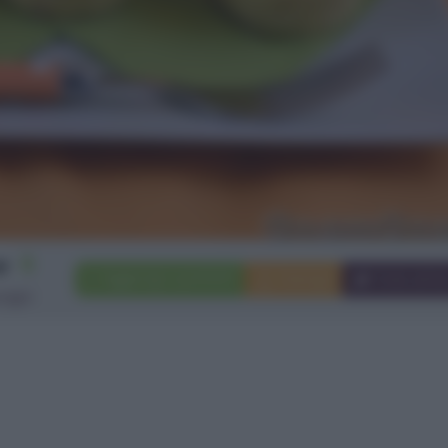
6
Aggiungi a preferiti
Stampa
Invia ami
rigni