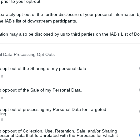
 prior to your opt-out.
rately opt-out of the further disclosure of your personal information by
he IAB’s list of downstream participants.
pepe
tion may also be disclosed by us to third parties on the IAB’s List of 
 that may further disclose it to other third parties.
burro
per gli stampini
 that this website/app uses one or more Google services and may gath
l Data Processing Opt Outs
pangrattato
including but not limited to your visit or usage behaviour. You may click 
 to Google and its third-party tags to use your data for below specifi
o opt-out of the Sharing of my personal data.
ogle consent section.
olio extravergine d'oliva
In
o opt-out of the Sale of my Personal Data.
In
sale
to opt-out of processing my Personal Data for Targeted
ing.
pepe
In
o opt-out of Collection, Use, Retention, Sale, and/or Sharing
ersonal Data that Is Unrelated with the Purposes for which it
lected.