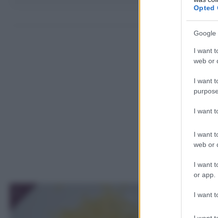
Opted 
Come far
Google 
I want t
web or d
I want t
purpose
I want 
I want t
web or d
I want t
or app.
1
I want t
I want t