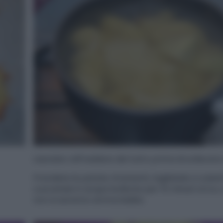
Lasciate raffreddare del tutto prima di sollevare 
Prendete le patate rimanenti, tagliatele a cubett
cuocetele in acqua bollente per 15 minuti circa, 
non si saranno ammorbidite.