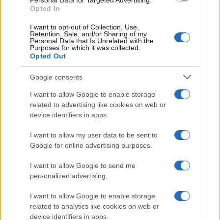
Personal Data for Targeted Advertising.
Opted In
I want to opt-out of Collection, Use,
Retention, Sale, and/or Sharing of my
Personal Data that Is Unrelated with the
Purposes for which it was collected.
Opted Out
Google consents
I want to allow Google to enable storage
related to advertising like cookies on web or
Le ricette di GnamGnam by Elena Amatucci
device identifiers in apps.
Le immagini e i testi pubblicati in questo sito sono di
I want to allow my user data to be sent to
proprietà dell'autrice Elena Amatucci e sono protetti dalla
Google for online advertising purposes.
legge sul diritto d'autore n. 633/1941 e successive modifiche.
I want to allow Google to send me
Ricette popolari
personalized advertising.
Pasta frolla
I want to allow Google to enable storage
Pasta sfoglia
related to analytics like cookies on web or
Crema pasticcera
device identifiers in apps.