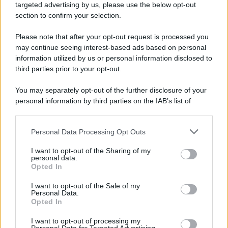
targeted advertising by us, please use the below opt-out
section to confirm your selection.
Sbriciolata senza cottura: il dolce facile
che si prepara senza accendere il forno
Please note that after your opt-out request is processed you
may continue seeing interest-based ads based on personal
information utilized by us or personal information disclosed to
third parties prior to your opt-out.
You may separately opt-out of the further disclosure of your
personal information by third parties on the IAB’s list of
downstream participants.
Personal Data Processing Opt Outs
This information may also be disclosed by us to third parties
on the IAB’s List of Downstream Participants that may further
I want to opt-out of the Sharing of my
disclose it to other third parties.
personal data.
Opted In
Please note that this website/app uses one or more Google
services and may gather and store information including but
I want to opt-out of the Sale of my
Personal Data.
not limited to your visit or usage behaviour. You may click to
Opted In
grant or deny consent to Google and its third-party tags to
use your data for below specified purposes in below Google
I want to opt-out of processing my
consent section.