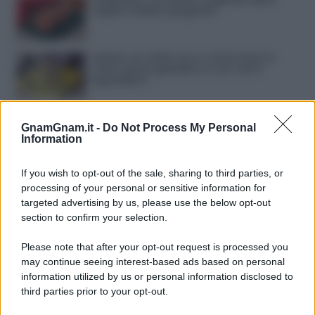
zuppa fredda spagnola
Gelato al caffè: ecco come farlo in
casa senza gelatiera e con soli 3
ingredienti
Frullati di banana: 4 varianti facili per
una colazione o una merenda sempre
GnamGnam.it -
Do Not Process My Personal
diversa
Information
Pasta al pomodoro: il grande classico
If you wish to opt-out of the sale, sharing to third parties, or
che non delude mai
processing of your personal or sensitive information for
targeted advertising by us, please use the below opt-out
section to confirm your selection.
Sbriciolata senza cottura: il dolce facile
che si prepara senza accendere il forno
Please note that after your opt-out request is processed you
may continue seeing interest-based ads based on personal
information utilized by us or personal information disclosed to
third parties prior to your opt-out.