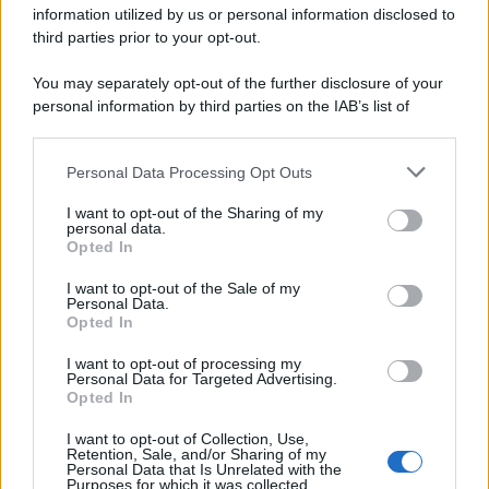
information utilized by us or personal information disclosed to
third parties prior to your opt-out.
You may separately opt-out of the further disclosure of your
personal information by third parties on the IAB’s list of
downstream participants.
Personal Data Processing Opt Outs
This information may also be disclosed by us to third parties
on the IAB’s List of Downstream Participants that may further
I want to opt-out of the Sharing of my
disclose it to other third parties.
personal data.
Opted In
Please note that this website/app uses one or more Google
services and may gather and store information including but
I want to opt-out of the Sale of my
Personal Data.
not limited to your visit or usage behaviour. You may click to
Opted In
grant or deny consent to Google and its third-party tags to
use your data for below specified purposes in below Google
I want to opt-out of processing my
consent section.
Personal Data for Targeted Advertising.
Opted In
I want to opt-out of Collection, Use,
Retention, Sale, and/or Sharing of my
Personal Data that Is Unrelated with the
Purposes for which it was collected.