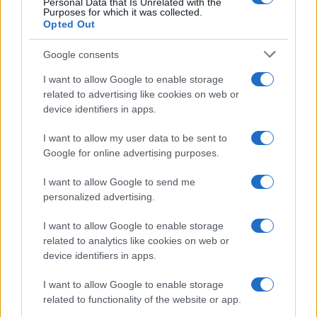
Personal Data that Is Unrelated with the
Purposes for which it was collected.
Opted Out
Google consents
I want to allow Google to enable storage
related to advertising like cookies on web or
Le ricette di GnamGnam by Elena Amatucci
device identifiers in apps.
Le immagini e i testi pubblicati in questo sito sono di
I want to allow my user data to be sent to
proprietà dell'autrice Elena Amatucci e sono protetti dalla
Google for online advertising purposes.
legge sul diritto d'autore n. 633/1941 e successive modifiche.
I want to allow Google to send me
Ricette popolari
personalized advertising.
Pasta frolla
I want to allow Google to enable storage
Pasta sfoglia
related to analytics like cookies on web or
Crema pasticcera
device identifiers in apps.
Besciamella
I want to allow Google to enable storage
Pasta per pizze
related to functionality of the website or app.