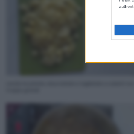
authenti
Lavate le patate, sbucciatele e tagliatele a cubetti no
troppo grandi.
3