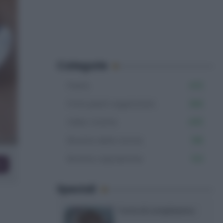
Categorie
Pasta
402
Primi piatti vegetariani
366
Video ricette
465
Ricette della nonna
198
Ricette napoletane
103
co
Speciali
Torte di compleanno