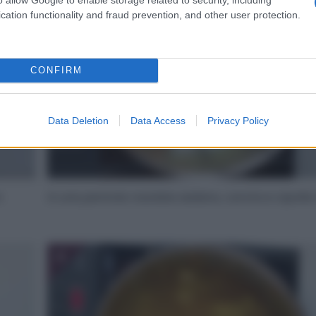
cation functionality and fraud prevention, and other user protection.
CONFIRM
Data Deletion
Data Access
Privacy Policy
n
In una pentola rosolate sedano, carota e cipolla t
4