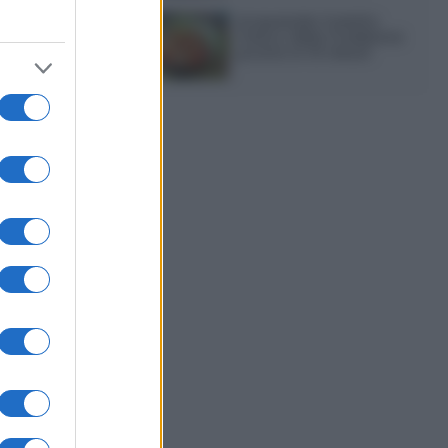
Acquasale: il piatto
fresco della tradizione
pronto in 10 minuti