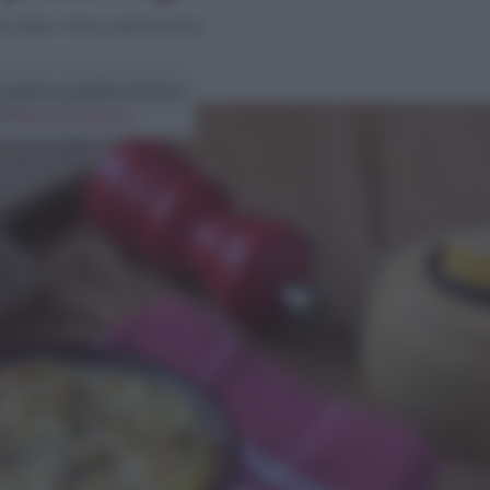
o ricette
>
Pasta e patate al forno
 pasta e patate al forno
di
Elena Amatucci