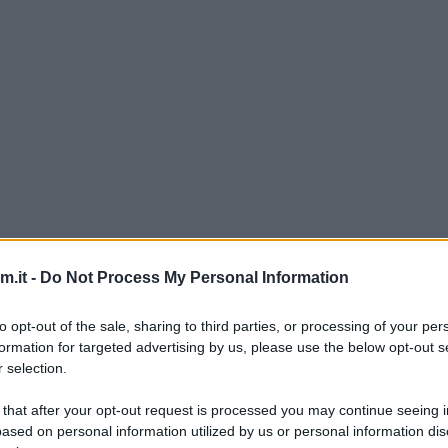
 preferiti, essendo io una napoletana doc, pastaio
.it -
Do Not Process My Personal Information
e per la gratinatura al forno, potrete immaginare l
to opt-out of the sale, sharing to third parties, or processing of your per
formation for targeted advertising by us, please use the below opt-out s
provola
è di per sé abbastanza semplice, l’unica co
 selection.
resente nella pentola al momento di calare la pasta
 that after your opt-out request is processed you may continue seeing i
 aggiungere dopo.
ased on personal information utilized by us or personal information dis