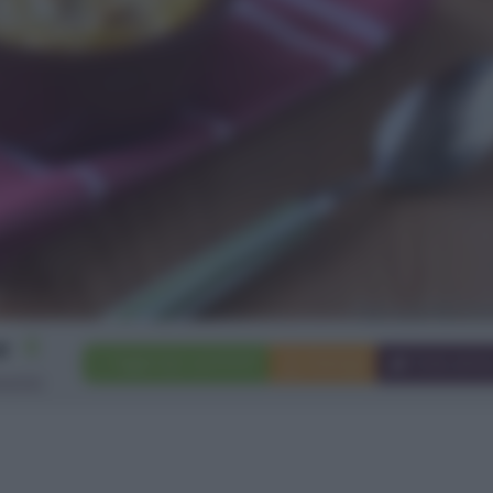
4
Aggiungi a preferiti
Stampa
Invia ami
rsone