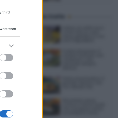
onare in
 third
Ultime ricette
Gelato al caffè: ecco
Downstream
come farlo in casa
senza gelatiera e con
soli 3 ingredienti
er and store
to grant or
Frullati di banana: 4
ed purposes
varianti facili per una
colazione o una
merenda sempre
diversa
Pasta al pomodoro: il
grande classico che
non delude mai
Sbriciolata senza
cottura: il dolce facile
che si prepara senza
accendere il forno