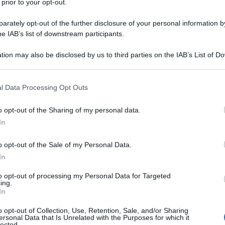
 prior to your opt-out.
cere il tutto in un’unica teglia grande e poi porzi
rately opt-out of the further disclosure of your personal information by
he IAB’s list of downstream participants.
tion may also be disclosed by us to third parties on the IAB’s List of 
 that may further disclose it to other third parties.
o
 that this website/app uses one or more Google services and may gath
l Data Processing Opt Outs
including but not limited to your visit or usage behaviour. You may click 
200 g
di
provola
 to Google and its third-party tags to use your data for below specifi
o opt-out of the Sharing of my personal data.
ogle consent section.
60 g
di
parmigiano
grattugiato
In
scorzette di parmigiano
o opt-out of the Sale of my Personal Data.
In
olio extravergine d'oliva
to opt-out of processing my Personal Data for Targeted
ing.
sale
In
pepe
o opt-out of Collection, Use, Retention, Sale, and/or Sharing
ersonal Data that Is Unrelated with the Purposes for which it
lected.