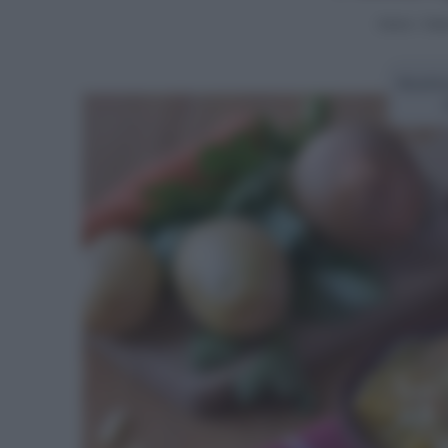
Home
>
Vide
Ricetta