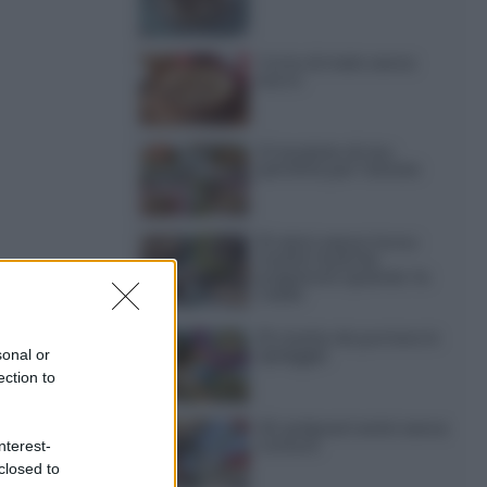
Torta di mele senza
burro
12 insalate di riso
perfette per l’estate
15 dolci senza forno:
ricette facili da
la e amante
preparare quando fa
caldo
a mia gioia
15 ricette da portare in
spiaggia
sonal or
ection to
sa alla
. Quindi
20 antipasti estivi senza
cottura
nterest-
closed to