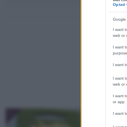
Opted 
Come fare la
Google 
I want t
web or d
I want t
purpose
I want 
I want t
web or d
I want t
or app.
1
I want t
I want t