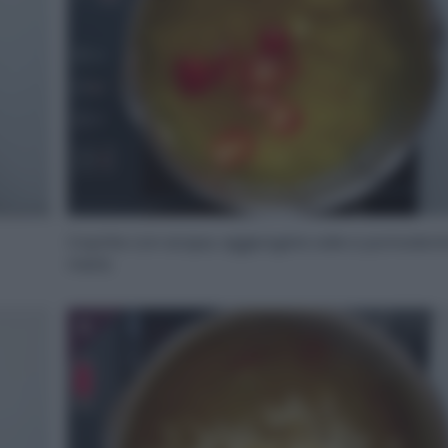
Coprite con acqua, aggiungete sale e pomodorini 
metà.
6