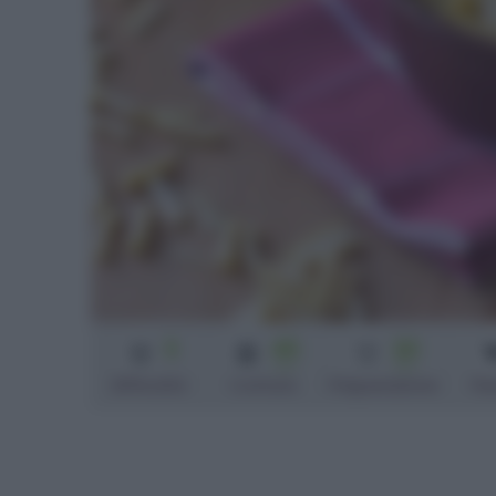
3
45
20
min
min
Difficoltà
Cottura
Preparazione
Pe