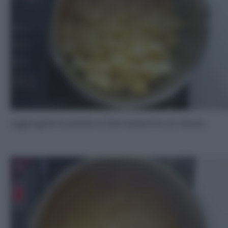
Aggiungete le patate e fate insaporire un minuto.
5