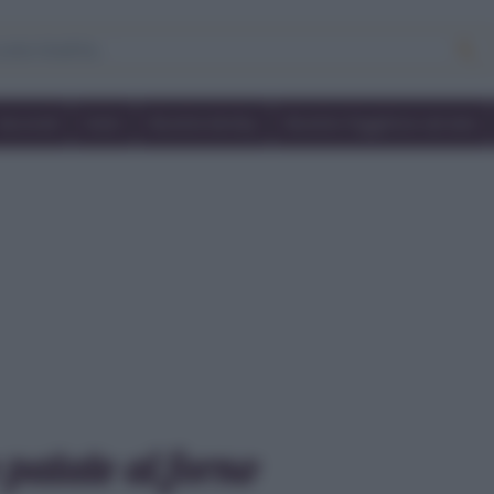
Secondi
Dolci
Ricette bimby
Ricette friggitrice ad aria
 patate al forno