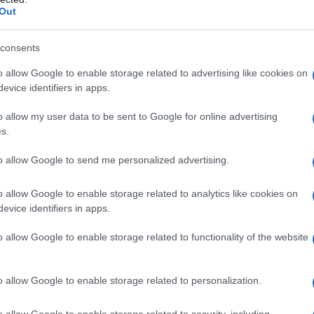
Out
 pasta e patate al forno
consents
o allow Google to enable storage related to advertising like cookies on
evice identifiers in apps.
o allow my user data to be sent to Google for online advertising
s.
to allow Google to send me personalized advertising.
o allow Google to enable storage related to analytics like cookies on
evice identifiers in apps.
o allow Google to enable storage related to functionality of the website
2
o allow Google to enable storage related to personalization.
o allow Google to enable storage related to security, including